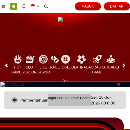
MASUK
DAFTAR
HOT
SLOT
LIVE
RACE
TOGEL
OLAHRAGA
CRASH
ARCADE
POKE
GAMES
GACOR
CASINO
GAME
Sel, 28-Jul-
 datang di KOITOTO sebagai Link Situs Slot Gacor Online dengan akses Slot777
Pemberitahuan
2026 00.0.00