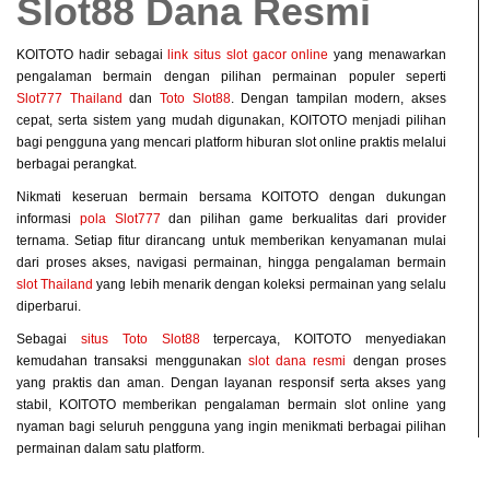
Slot88 Dana Resmi
KOITOTO hadir sebagai
link situs slot gacor online
yang menawarkan
pengalaman bermain dengan pilihan permainan populer seperti
Slot777 Thailand
dan
Toto Slot88
. Dengan tampilan modern, akses
cepat, serta sistem yang mudah digunakan, KOITOTO menjadi pilihan
bagi pengguna yang mencari platform hiburan slot online praktis melalui
berbagai perangkat.
Nikmati keseruan bermain bersama KOITOTO dengan dukungan
informasi
pola Slot777
dan pilihan game berkualitas dari provider
ternama. Setiap fitur dirancang untuk memberikan kenyamanan mulai
dari proses akses, navigasi permainan, hingga pengalaman bermain
slot Thailand
yang lebih menarik dengan koleksi permainan yang selalu
diperbarui.
Sebagai
situs Toto Slot88
terpercaya, KOITOTO menyediakan
kemudahan transaksi menggunakan
slot dana resmi
dengan proses
yang praktis dan aman. Dengan layanan responsif serta akses yang
stabil, KOITOTO memberikan pengalaman bermain slot online yang
nyaman bagi seluruh pengguna yang ingin menikmati berbagai pilihan
permainan dalam satu platform.