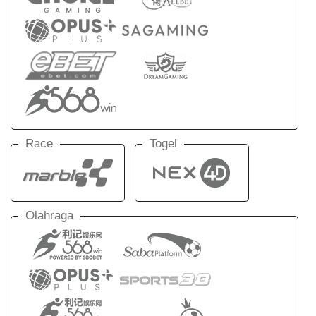
Race
Togel
Olahraga