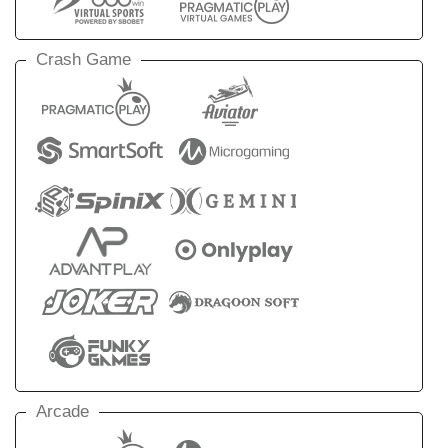
Crash Game
Arcade