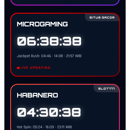
SITUS GACOR
MICROGAMING
06:38:37
Jackpot Rush: 04:46 • 14:38 • 21:57 WIB
LIVE UPDATING
SLOT777
HABANERO
04:30:37
Hot Spin: 05:24 • 16:09 • 23:11 WIB