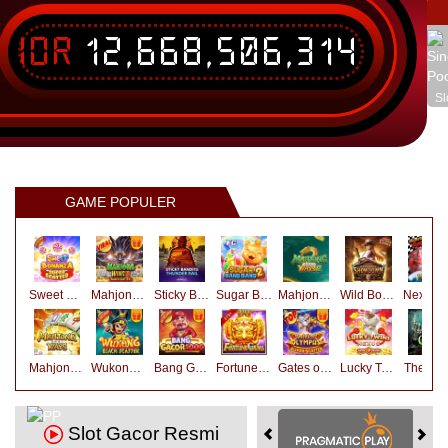
IDR
12,668,513,014
T
Sl
GAME POPULER
Sweet Bonanza Super Scatter
Mahjong Wins 3 – Black Scatter
Sticky Bandits Thunder Rail
Sugar Bang Bang 2
Mahjong Ways 2
Wild Bounty Showdown
Nexus Ko
Mahjong Ways
Wukong - Black Scatter
Bang Gacor 1000
Fortune Gems
Gates of Olympus Super Scatter
Lucky Twins Nexus
The Cry
Slot Gacor Resmi