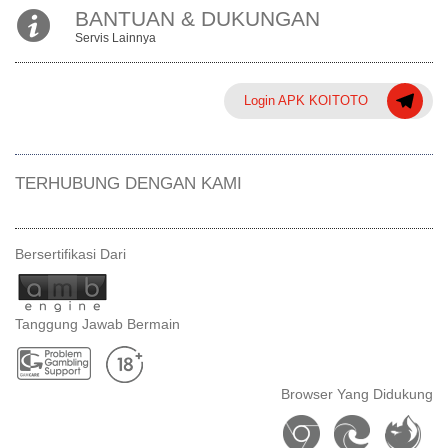
BANTUAN & DUKUNGAN
Servis Lainnya
Login APK KOITOTO
TERHUBUNG DENGAN KAMI
Bersertifikasi Dari
Tanggung Jawab Bermain
Browser Yang Didukung