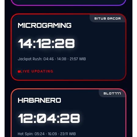
SITUS GACOR
MICROGAMING
14:12:27
Jackpot Rush: 04:46 • 14:38 • 21:57 WIB
LIVE UPDATING
SLOT777
HABANERO
12:04:27
Hot Spin: 05:24 • 16:09 • 23:11 WIB