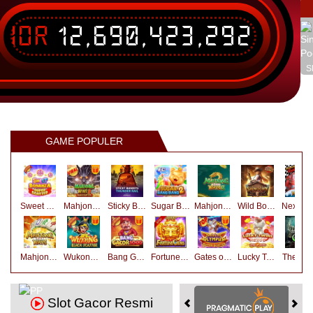
IDR
12,690,423,292
S
GAME POPULER
Sweet Bonanza Super Scatter
Mahjong Wins 3 – Black Scatter
Sticky Bandits Thunder Rail
Sugar Bang Bang 2
Mahjong Ways 2
Wild Bounty Showdown
Nexus Ko
Mahjong Ways
Wukong - Black Scatter
Bang Gacor 1000
Fortune Gems
Gates of Olympus Super Scatter
Lucky Twins Nexus
The Cry
Slot Gacor Resmi