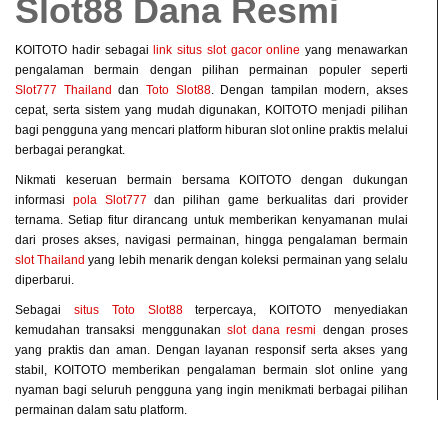
Slot88 Dana Resmi
KOITOTO hadir sebagai
link situs slot gacor online
yang menawarkan
pengalaman bermain dengan pilihan permainan populer seperti
Slot777 Thailand
dan
Toto Slot88
. Dengan tampilan modern, akses
cepat, serta sistem yang mudah digunakan, KOITOTO menjadi pilihan
bagi pengguna yang mencari platform hiburan slot online praktis melalui
berbagai perangkat.
Nikmati keseruan bermain bersama KOITOTO dengan dukungan
informasi
pola Slot777
dan pilihan game berkualitas dari provider
ternama. Setiap fitur dirancang untuk memberikan kenyamanan mulai
dari proses akses, navigasi permainan, hingga pengalaman bermain
slot Thailand
yang lebih menarik dengan koleksi permainan yang selalu
diperbarui.
Sebagai
situs Toto Slot88
terpercaya, KOITOTO menyediakan
kemudahan transaksi menggunakan
slot dana resmi
dengan proses
yang praktis dan aman. Dengan layanan responsif serta akses yang
stabil, KOITOTO memberikan pengalaman bermain slot online yang
nyaman bagi seluruh pengguna yang ingin menikmati berbagai pilihan
permainan dalam satu platform.