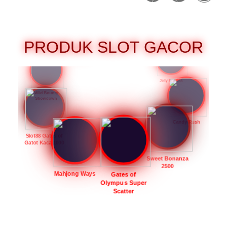
PRODUK SLOT GACOR
Mahjong Wins 3
Wild Bandito
– Black Scatter
Jelly Express
Wild Bounty
Showdown
Slot88 Gates of
Candy Rush
Gatot Kaca 1000
Sweet Bonanza
Mahjong Ways
2500
Gates of
Olympus Super
Scatter