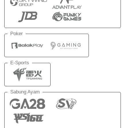
Poker
E-Sports
Sabung Ayam