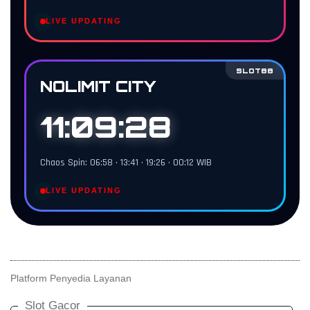
LIVE UPDATING
SLOT88
NOLIMIT CITY
11:09:27
Chaos Spin: 06:58 • 13:41 • 19:26 • 00:12 WIB
LIVE UPDATING
Platform Penyedia Layanan
Slot Gacor