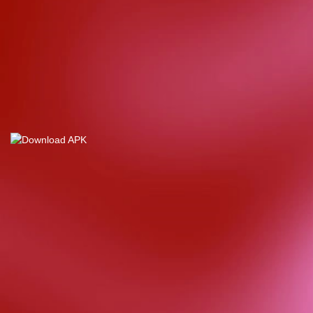
sup******
IDR
68,950,100.00
Starlight Christmas
gen*******
IDR
40,330,000.00
Mahjong Wins 3 – Black
Scatter
wim*****
IDR
19,630,700.00
Starlight Princess™ 1000
sut*******
IDR
22,230,000.00
Sweet Bonanza 1000
gac******
IDR
398,650,000.00
Gates of Olympus 1000