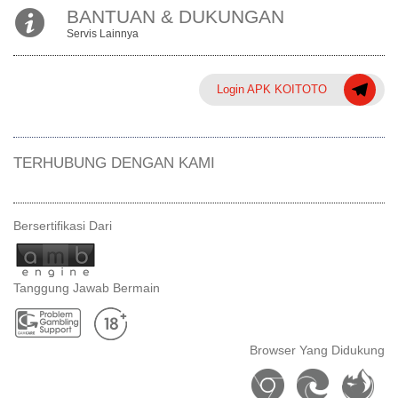
BANTUAN & DUKUNGAN
Servis Lainnya
Login APK KOITOTO
TERHUBUNG DENGAN KAMI
Bersertifikasi Dari
Tanggung Jawab Bermain
Browser Yang Didukung