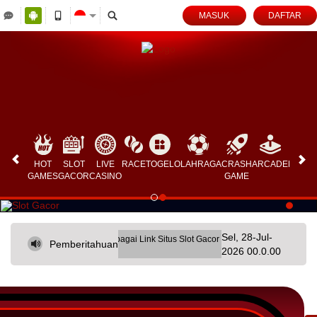
MASUK
DAFTAR
HOT
SLOT
LIVE
RACE
TOGEL
OLAHRAGA
CRASH
ARCADE
POKE
GAMES
GACOR
CASINO
GAME
Sel, 28-Jul-
t datang di KOITOTO sebagai Link Situs Slot Gacor Online dengan akses Slot77
Pemberitahuan
2026 00.0.00