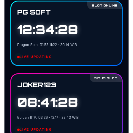
SLOT ONLINE
PG SOFT
12:34:27
Dragon Spin: 01:53 11:22 • 20:14 WIB
LIVE UPDATING
SITUS SLOT
JOKER123
08:41:27
Golden RTP: 03:29 • 12:17 • 22:43 WIB
LIVE UPDATING