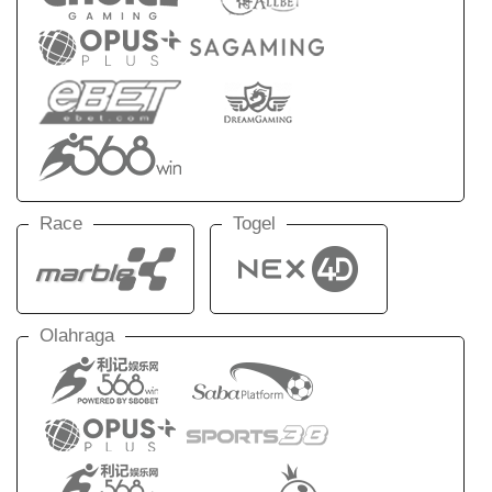
Race
Togel
Olahraga