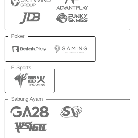
Poker
E-Sports
Sabung Ayam