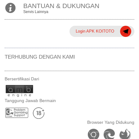
BANTUAN & DUKUNGAN
Servis Lainnya
Login APK KOITOTO
TERHUBUNG DENGAN KAMI
Bersertifikasi Dari
Tanggung Jawab Bermain
Browser Yang Didukung