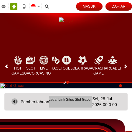
MASUK
DAFTAR
HOT
SLOT
LIVE
RACE
TOGEL
OLAHRAGA
CRASH
ARCADE
POKE
GAMES
GACOR
CASINO
GAME
Sel, 28-Jul-
t datang di KOITOTO sebagai Link Situs Slot Gacor Online dengan akses Slot77
Pemberitahuan
2026 00.0.00