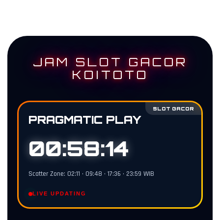
JAM SLOT GACOR
KOITOTO
SLOT GACOR
PRAGMATIC PLAY
00:58:13
Scatter Zone: 02:11 • 09:48 • 17:36 • 23:59 WIB
LIVE UPDATING