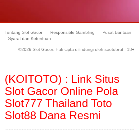
Tentang Slot Gacor
Responsible Gambling
Pusat Bantuan
Syarat dan Ketentuan
©2026 Slot Gacor. Hak cipta dilindungi oleh seotobrut | 18+
(KOITOTO) : Link Situs
Slot Gacor Online Pola
Slot777 Thailand Toto
Slot88 Dana Resmi