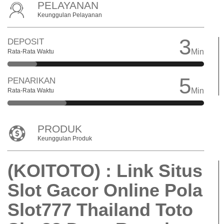
PELAYANAN
Keunggulan Pelayanan
3
DEPOSIT
Min
Rata-Rata Waktu
5
PENARIKAN
Min
Rata-Rata Waktu
PRODUK
Keunggulan Produk
(KOITOTO) : Link Situs
Slot Gacor Online Pola
Slot777 Thailand Toto