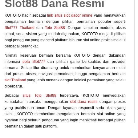
Slot88 Dana Resmi
KOITOTO hadir sebagai
link situs slot gacor online
yang menawarkan
pengalaman bermain dengan pilihan permainan populer seperti
Slot777 Thailand
dan
Toto Slot88
. Dengan tampilan modern, akses
cepat, serta sistem yang mudah digunakan, KOITOTO menjadi pilihan
bagi pengguna yang mencari platform hiburan slot online praktis melalui
berbagai perangkat.
Nikmati keseruan bermain bersama KOITOTO dengan dukungan
informasi
pola Slot777
dan pilihan game berkualitas dari provider
ternama. Setiap fitur dirancang untuk memberikan kenyamanan mulai
dari proses akses, navigasi permainan, hingga pengalaman bermain
slot Thailand
yang lebih menarik dengan koleksi permainan yang selalu
diperbarui.
Sebagai
situs Toto Slot88
terpercaya, KOITOTO menyediakan
kemudahan transaksi menggunakan
slot dana resmi
dengan proses
yang praktis dan aman. Dengan layanan responsif serta akses yang
stabil, KOITOTO memberikan pengalaman bermain slot online yang
nyaman bagi seluruh pengguna yang ingin menikmati berbagai pilihan
permainan dalam satu platform.