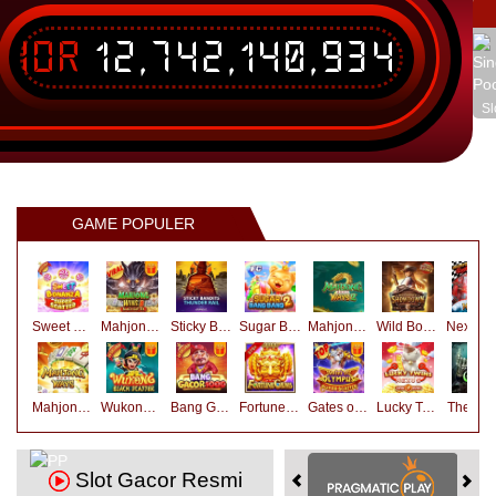
IDR
12,742,140,934
Sl
GAME POPULER
Sweet Bonanza Super Scatter
Mahjong Wins 3 – Black Scatter
Sticky Bandits Thunder Rail
Sugar Bang Bang 2
Mahjong Ways 2
Wild Bounty Showdown
Nexus Ko
Mahjong Ways
Wukong - Black Scatter
Bang Gacor 1000
Fortune Gems
Gates of Olympus Super Scatter
Lucky Twins Nexus
The Cry
Slot Gacor Resmi