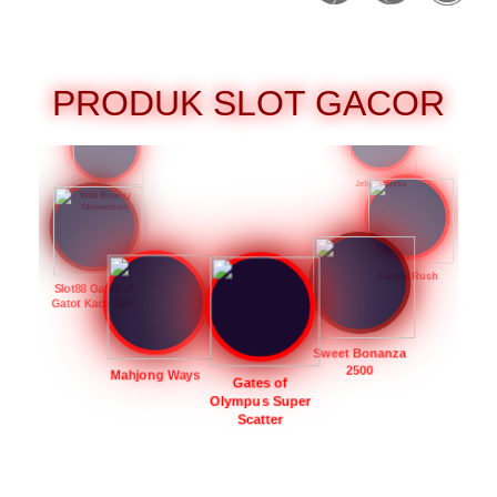
PRODUK SLOT GACOR
Mahjong Wins 3
Wild Bandito
– Black Scatter
Wild Bounty
Showdown
Jelly Express
Slot88 Gates of
Gatot Kaca 1000
Candy Rush
Sweet Bonanza
Mahjong Ways
2500
Gates of
Olympus Super
Scatter