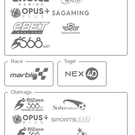
Race
Togel
Olahraga