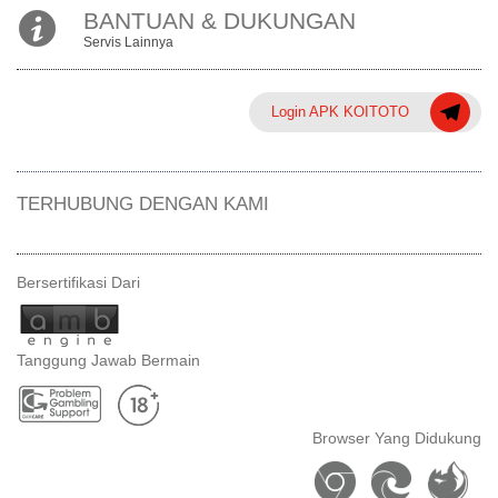
BANTUAN & DUKUNGAN
Servis Lainnya
Login APK KOITOTO
TERHUBUNG DENGAN KAMI
Bersertifikasi Dari
Tanggung Jawab Bermain
Browser Yang Didukung