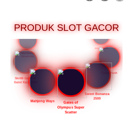
PRODUK SLOT GACOR
Mahjong Wins 3
Wild Bandito
– Black Scatter
Wild Bounty
Jelly Express
Showdown
Slot88 Gates of
Candy Rush
Gatot Kaca 1000
Sweet Bonanza
Mahjong Ways
2500
Gates of
Olympus Super
Scatter