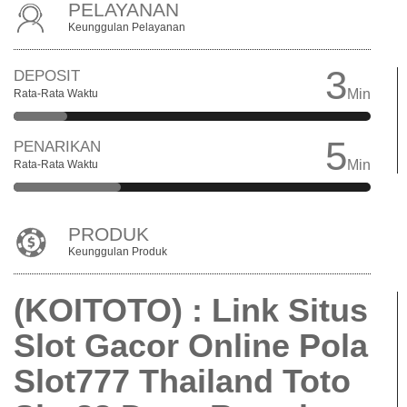
PELAYANAN
Keunggulan Pelayanan
3
DEPOSIT
Min
Rata-Rata Waktu
5
PENARIKAN
Min
Rata-Rata Waktu
PRODUK
Keunggulan Produk
(KOITOTO) : Link Situs
Slot Gacor Online Pola
Slot777 Thailand Toto