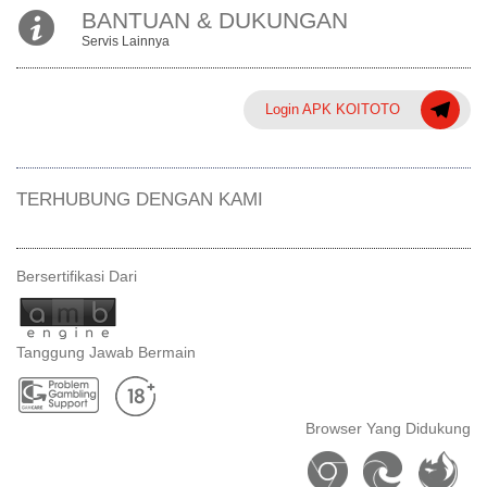
BANTUAN & DUKUNGAN
Servis Lainnya
Login APK KOITOTO
TERHUBUNG DENGAN KAMI
Bersertifikasi Dari
Tanggung Jawab Bermain
Browser Yang Didukung