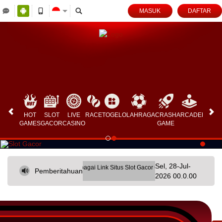
MASUK
DAFTAR
HOT
SLOT
LIVE
RACE
TOGEL
OLAHRAGA
CRASH
ARCADE
POKE
GAMES
GACOR
CASINO
GAME
Sel, 28-Jul-
t datang di KOITOTO sebagai Link Situs Slot Gacor Online dengan akses Slot777
Pemberitahuan
2026 00.0.00