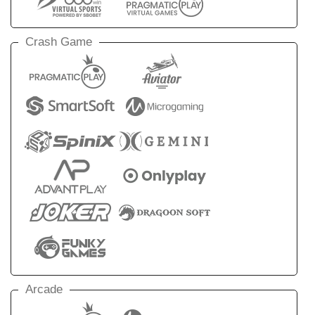
Crash Game
Arcade