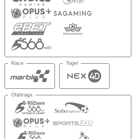
Race
Togel
Olahraga