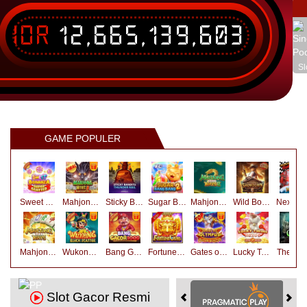
IDR
12,665,139,603
Sl
GAME POPULER
Sweet Bonanza Super Scatter
Mahjong Wins 3 – Black Scatter
Sticky Bandits Thunder Rail
Sugar Bang Bang 2
Mahjong Ways 2
Wild Bounty Showdown
Nexus Ko
Mahjong Ways
Wukong - Black Scatter
Bang Gacor 1000
Fortune Gems
Gates of Olympus Super Scatter
Lucky Twins Nexus
The Cry
Slot Gacor Resmi