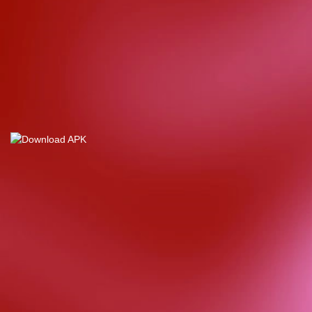
sup******
IDR
68,950,100.00
Starlight Christmas
gen*******
IDR
40,330,000.00
Mahjong Wins 3 – Black
Scatter
wim*****
IDR
19,630,700.00
Starlight Princess™ 1000
sut*******
IDR
22,230,000.00
Sweet Bonanza 1000
gac******
IDR
398,650,000.00
Gates of Olympus 1000