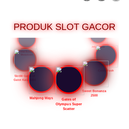
PRODUK SLOT GACOR
Mahjong Wins 3
Wild Bandito
– Black Scatter
Wild Bounty
Jelly Express
Showdown
Slot88 Gates of
Candy Rush
Gatot Kaca 1000
Sweet Bonanza
Mahjong Ways
2500
Gates of
Olympus Super
Scatter