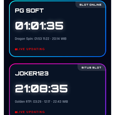
SLOT ONLINE
PG SOFT
01:01:34
Dragon Spin: 01:53 11:22 • 20:14 WIB
LIVE UPDATING
SITUS SLOT
JOKER123
21:08:34
Golden RTP: 03:29 • 12:17 • 22:43 WIB
LIVE UPDATING