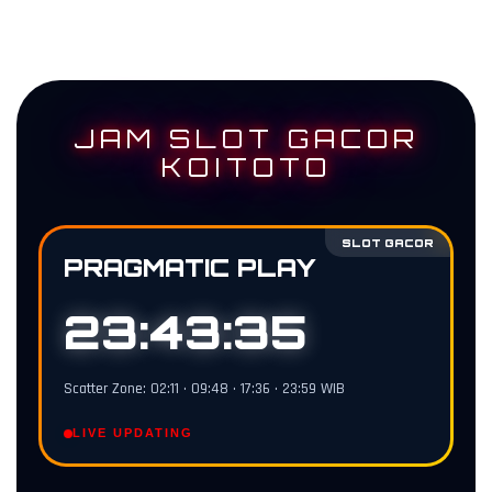
JAM SLOT GACOR
KOITOTO
SLOT GACOR
PRAGMATIC PLAY
23:43:34
Scatter Zone: 02:11 • 09:48 • 17:36 • 23:59 WIB
LIVE UPDATING