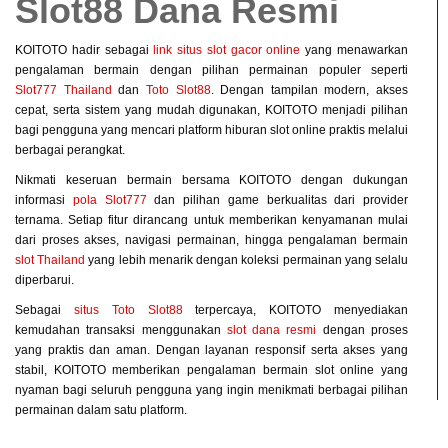
Slot88 Dana Resmi
KOITOTO hadir sebagai
link situs slot gacor online
yang menawarkan
pengalaman bermain dengan pilihan permainan populer seperti
Slot777 Thailand
dan
Toto Slot88
. Dengan tampilan modern, akses
cepat, serta sistem yang mudah digunakan, KOITOTO menjadi pilihan
bagi pengguna yang mencari platform hiburan slot online praktis melalui
berbagai perangkat.
Nikmati keseruan bermain bersama KOITOTO dengan dukungan
informasi
pola Slot777
dan pilihan game berkualitas dari provider
ternama. Setiap fitur dirancang untuk memberikan kenyamanan mulai
dari proses akses, navigasi permainan, hingga pengalaman bermain
slot Thailand
yang lebih menarik dengan koleksi permainan yang selalu
diperbarui.
Sebagai
situs Toto Slot88
terpercaya, KOITOTO menyediakan
kemudahan transaksi menggunakan
slot dana resmi
dengan proses
yang praktis dan aman. Dengan layanan responsif serta akses yang
stabil, KOITOTO memberikan pengalaman bermain slot online yang
nyaman bagi seluruh pengguna yang ingin menikmati berbagai pilihan
permainan dalam satu platform.