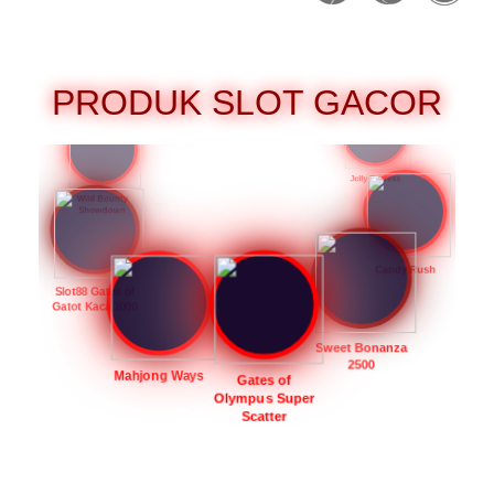
PRODUK SLOT GACOR
Mahjong Wins 3
Wild Bandito
– Black Scatter
Wild Bounty
Jelly Express
Showdown
Slot88 Gates of
Candy Rush
Gatot Kaca 1000
Sweet Bonanza
Mahjong Ways
2500
Gates of
Olympus Super
Scatter