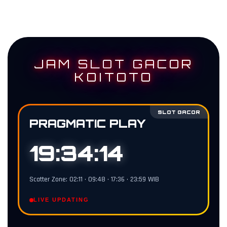
JAM SLOT GACOR
KOITOTO
SLOT GACOR
PRAGMATIC PLAY
19:34:13
Scatter Zone: 02:11 • 09:48 • 17:36 • 23:59 WIB
LIVE UPDATING