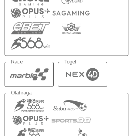
Race
Togel
Olahraga