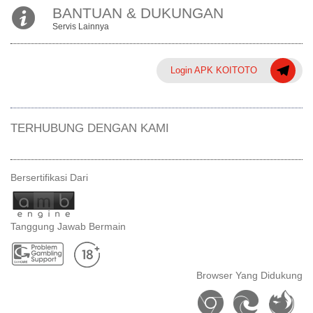
BANTUAN & DUKUNGAN
Servis Lainnya
Login APK KOITOTO
TERHUBUNG DENGAN KAMI
Bersertifikasi Dari
Tanggung Jawab Bermain
Browser Yang Didukung