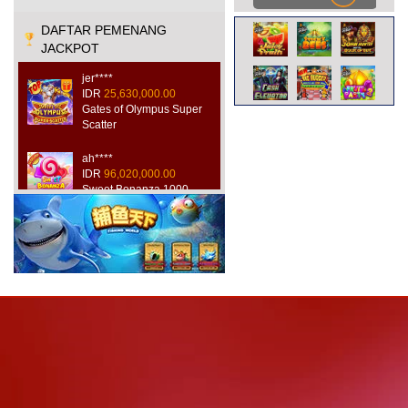
DAFTAR PEMENANG
JACKPOT
jer****
IDR
25,630,000.00
Gates of Olympus Super
Scatter
ah****
IDR
96,020,000.00
Sweet Bonanza 1000
der****
IDR
36,650,000.00
Mahjong Wins 3 – Black
Scatter
al*****
IDR
36,230,000.00
Rujak Bonanza
kun*******
IDR
15,600,320.00
Starlight Christmas