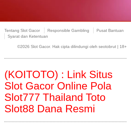
Tentang Slot Gacor
Responsible Gambling
Pusat Bantuan
Syarat dan Ketentuan
©2026 Slot Gacor. Hak cipta dilindungi oleh seotobrut | 18+
(KOITOTO) : Link Situs
Slot Gacor Online Pola
Slot777 Thailand Toto
Slot88 Dana Resmi