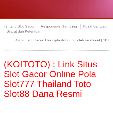
Tentang Slot Gacor
Responsible Gambling
Pusat Bantuan
Syarat dan Ketentuan
©2026 Slot Gacor. Hak cipta dilindungi oleh seotobrut | 18+
(KOITOTO) : Link Situs
Slot Gacor Online Pola
Slot777 Thailand Toto
Slot88 Dana Resmi