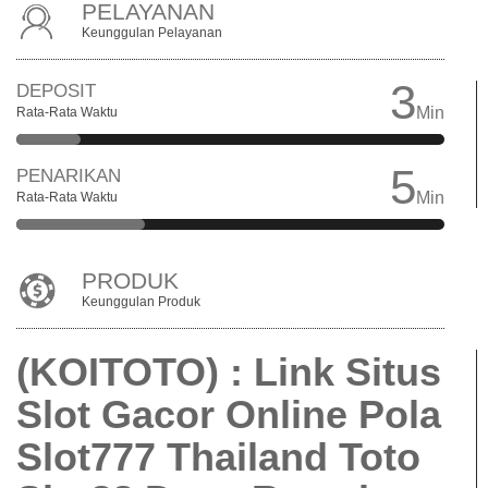
PELAYANAN
Keunggulan Pelayanan
3
DEPOSIT
Min
Rata-Rata Waktu
5
PENARIKAN
Min
Rata-Rata Waktu
PRODUK
Keunggulan Produk
(KOITOTO) : Link Situs
Slot Gacor Online Pola
Slot777 Thailand Toto