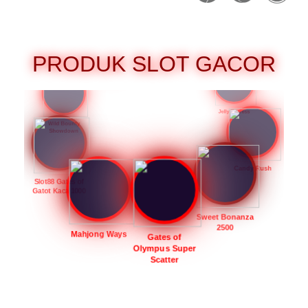
PRODUK SLOT GACOR
Mahjong Wins 3
Wild Bandito
– Black Scatter
Wild Bounty
Jelly Express
Showdown
Slot88 Gates of
Candy Rush
Gatot Kaca 1000
Sweet Bonanza
Mahjong Ways
2500
Gates of
Olympus Super
Scatter