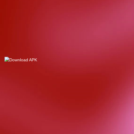
sup******
IDR
68,950,100.00
Starlight Christmas
gen*******
IDR
40,330,000.00
Mahjong Wins 3 – Black
Scatter
wim*****
IDR
19,630,700.00
Starlight Princess™ 1000
sut*******
IDR
22,230,000.00
Sweet Bonanza 1000
gac******
IDR
398,650,000.00
Gates of Olympus 1000