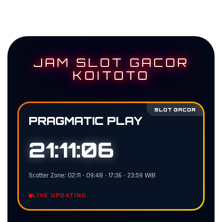
JAM SLOT GACOR
KOITOTO
SLOT GACOR
PRAGMATIC PLAY
21:11:05
Scatter Zone: 02:11 • 09:48 • 17:36 • 23:59 WIB
LIVE UPDATING