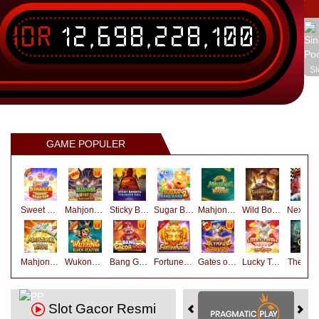
IDR
12,698,228,100
Sl
GAME POPULER
Sweet Bonanza Super Scatter
Mahjong Wins 3 – Black Scatter
Sticky Bandits Thunder Rail
Sugar Bang Bang 2
Mahjong Ways 2
Wild Bounty Showdown
Nexus Ko
Mahjong Ways
Wukong - Black Scatter
Bang Gacor 1000
Fortune Gems
Gates of Olympus Super Scatter
Lucky Twins Nexus
The Cry
Slot Gacor Resmi