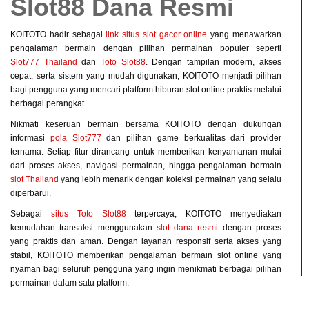
Slot88 Dana Resmi
KOITOTO hadir sebagai
link situs slot gacor online
yang menawarkan
pengalaman bermain dengan pilihan permainan populer seperti
Slot777 Thailand
dan
Toto Slot88
. Dengan tampilan modern, akses
cepat, serta sistem yang mudah digunakan, KOITOTO menjadi pilihan
bagi pengguna yang mencari platform hiburan slot online praktis melalui
berbagai perangkat.
Nikmati keseruan bermain bersama KOITOTO dengan dukungan
informasi
pola Slot777
dan pilihan game berkualitas dari provider
ternama. Setiap fitur dirancang untuk memberikan kenyamanan mulai
dari proses akses, navigasi permainan, hingga pengalaman bermain
slot Thailand
yang lebih menarik dengan koleksi permainan yang selalu
diperbarui.
Sebagai
situs Toto Slot88
terpercaya, KOITOTO menyediakan
kemudahan transaksi menggunakan
slot dana resmi
dengan proses
yang praktis dan aman. Dengan layanan responsif serta akses yang
stabil, KOITOTO memberikan pengalaman bermain slot online yang
nyaman bagi seluruh pengguna yang ingin menikmati berbagai pilihan
permainan dalam satu platform.