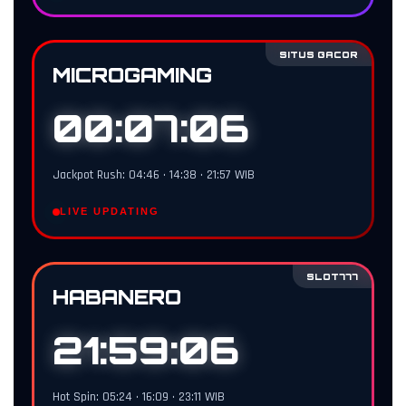
SITUS GACOR
MICROGAMING
00:07:05
Jackpot Rush: 04:46 • 14:38 • 21:57 WIB
LIVE UPDATING
SLOT777
HABANERO
21:59:05
Hot Spin: 05:24 • 16:09 • 23:11 WIB