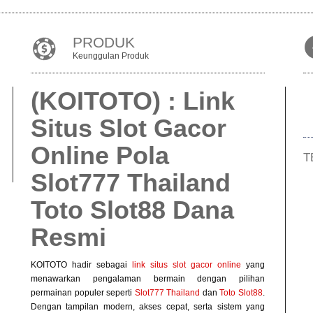
PRODUK
Keunggulan Produk
(KOITOTO) : Link
Situs Slot Gacor
Online Pola
T
Slot777 Thailand
Toto Slot88 Dana
Resmi
KOITOTO hadir sebagai
link situs slot gacor online
yang
menawarkan pengalaman bermain dengan pilihan
permainan populer seperti
Slot777 Thailand
dan
Toto Slot88
.
Dengan tampilan modern, akses cepat, serta sistem yang