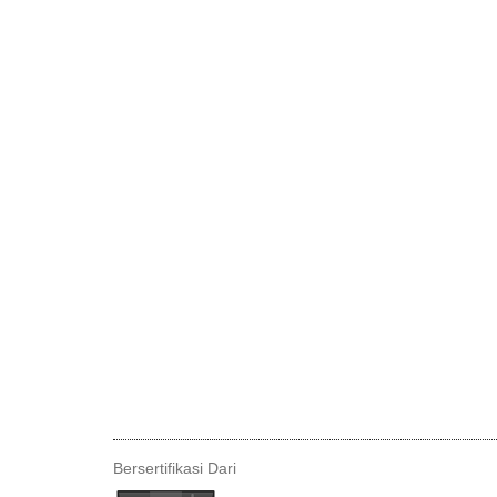
Bersertifikasi Dari