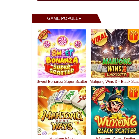
GAME POPULER
Sweet Bonanza Super Scatter
Mahjong W
Mahjong Ways
Wukong - Black Scatter