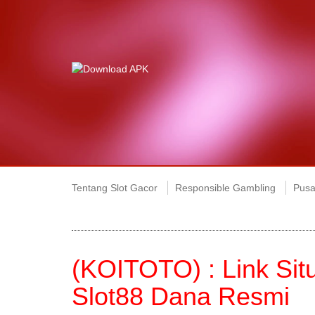
kun*******
IDR
15,600,320.00
Starlight Christmas
sup******
IDR
68,950,100.00
Starlight Christmas
gen*******
IDR
40,330,000.00
Mahjong Wins 3 – Black
Scatter
wim*****
Tentang Slot Gacor
Responsible Gambling
Pusa
IDR
19,630,700.00
Starlight Princess™ 1000
sut*******
IDR
22,230,000.00
Sweet Bonanza 1000
(KOITOTO) : Link Situ
gac******
Slot88 Dana Resmi
IDR
398,650,000.00
Gates of Olympus 1000