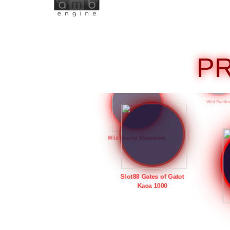
P
Wild 
Wild Bounty Showdown
Slot88 Gates of Gatot
Kaca 1000
Ma