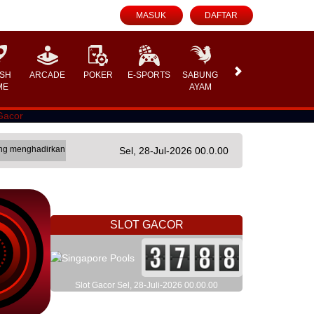
MASUK
DAFTAR
SH
ARCADE
POKER
E-SPORTS
SABUNG
PROMOSI
ME
AYAM
hadirkan koleksi permainan lengkap serta pengalaman bermain modern.
Nikmat
Sel, 28-Jul-2026 00.0.00
SLOT GACOR
Slot Gacor Sel, 28-Juli-2026 00.00.00