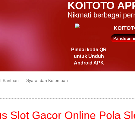
KOITOTO AP
Nikmati berbagai pe
KOITOT
Panduan i
Pindai kode QR
untuk Unduh
Android APK
t Bantuan
Syarat dan Ketentuan
s Slot Gacor Online Pola Sl