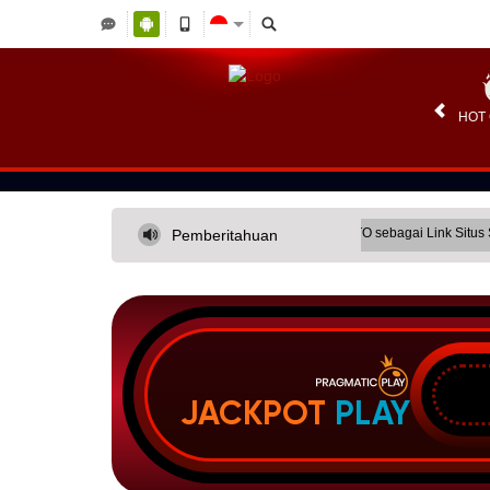
HOT
Selamat datang di KOITOTO sebagai Link Situs Slot Ga
Pemberitahuan
JACKPOT
PLAY