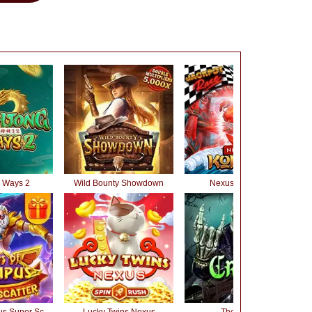
 Ways 2
Wild Bounty Showdown
Nexus Koi Gate
Gates of Olympus Super Scatter
Lucky Twins Nexus
The Crypt