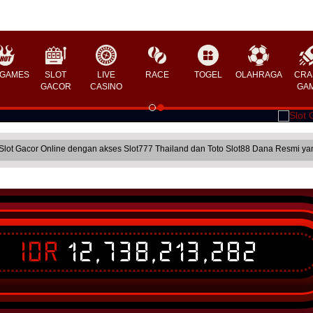
 GAMES
SLOT
LIVE
RACE
TOGEL
OLAHRAGA
CRA
GACOR
CASINO
GA
cor Online dengan akses Slot777 Thailand dan Toto Slot88 Dana Resmi yang meng
IDR
12,738,213,282