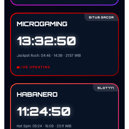
SITUS GACOR
MICROGAMING
13:32:49
Jackpot Rush: 04:46 • 14:38 • 21:57 WIB
LIVE UPDATING
SLOT777
HABANERO
11:24:49
Hot Spin: 05:24 • 16:09 • 23:11 WIB