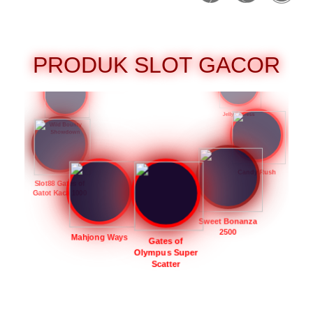
PRODUK SLOT GACOR
Mahjong Wins 3
Wild Bandito
– Black Scatter
Wild Bounty
Jelly Express
Showdown
Slot88 Gates of
Candy Rush
Gatot Kaca 1000
Sweet Bonanza
Mahjong Ways
2500
Gates of
Olympus Super
Scatter