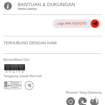
BANTUAN & DUKUNGAN
Servis Lainnya
Login APK KOITOTO
TERHUBUNG DENGAN KAMI
Bersertifikasi Dari
Tanggung Jawab Bermain
Browser Yang Didukung