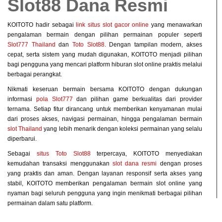
Slot88 Dana Resmi
KOITOTO hadir sebagai
link situs slot gacor online
yang menawarkan
pengalaman bermain dengan pilihan permainan populer seperti
Slot777 Thailand
dan
Toto Slot88
. Dengan tampilan modern, akses
cepat, serta sistem yang mudah digunakan, KOITOTO menjadi pilihan
bagi pengguna yang mencari platform hiburan slot online praktis melalui
berbagai perangkat.
Nikmati keseruan bermain bersama KOITOTO dengan dukungan
informasi
pola Slot777
dan pilihan game berkualitas dari provider
ternama. Setiap fitur dirancang untuk memberikan kenyamanan mulai
dari proses akses, navigasi permainan, hingga pengalaman bermain
slot Thailand
yang lebih menarik dengan koleksi permainan yang selalu
diperbarui.
Sebagai
situs Toto Slot88
terpercaya, KOITOTO menyediakan
kemudahan transaksi menggunakan
slot dana resmi
dengan proses
yang praktis dan aman. Dengan layanan responsif serta akses yang
stabil, KOITOTO memberikan pengalaman bermain slot online yang
nyaman bagi seluruh pengguna yang ingin menikmati berbagai pilihan
permainan dalam satu platform.