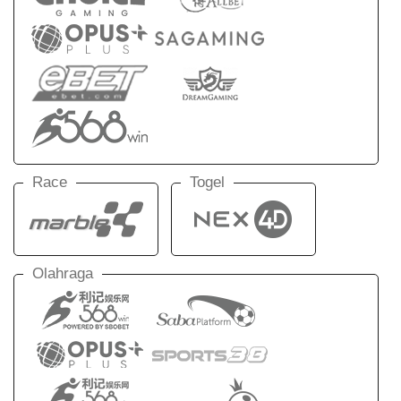
Race
Togel
Olahraga