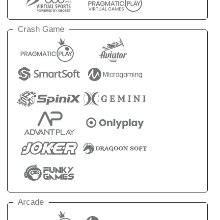
Crash Game
Arcade