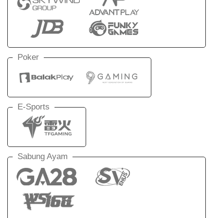
Poker
E-Sports
Sabung Ayam