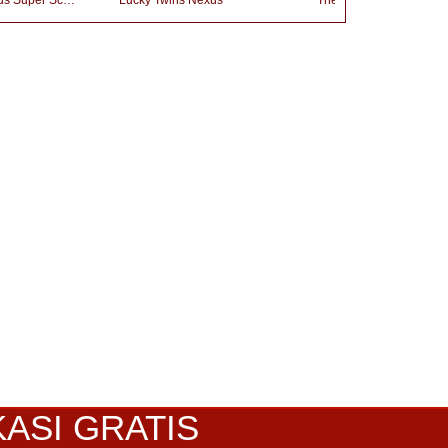
ASI GRATIS