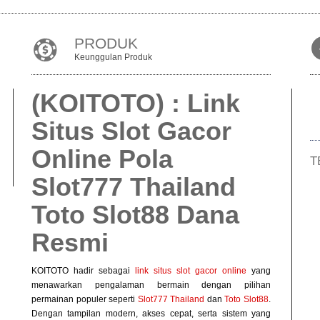
PRODUK
Keunggulan Produk
(KOITOTO) : Link
Situs Slot Gacor
Online Pola
T
Slot777 Thailand
Toto Slot88 Dana
Resmi
KOITOTO hadir sebagai
link situs slot gacor online
yang
menawarkan pengalaman bermain dengan pilihan
permainan populer seperti
Slot777 Thailand
dan
Toto Slot88
.
Dengan tampilan modern, akses cepat, serta sistem yang