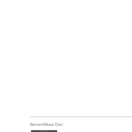
Bersertifikasi Dari