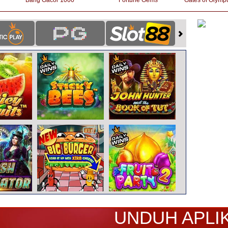
UNDUH APLIK