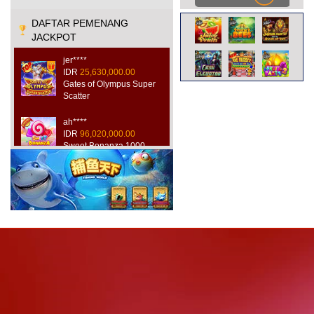
DAFTAR PEMENANG
JACKPOT
jer****
IDR
25,630,000.00
Gates of Olympus Super
Scatter
ah****
IDR
96,020,000.00
Sweet Bonanza 1000
der****
IDR
36,650,000.00
Mahjong Wins 3 – Black
Scatter
al*****
IDR
36,230,000.00
Rujak Bonanza
kun*******
IDR
15,600,320.00
Starlight Christmas