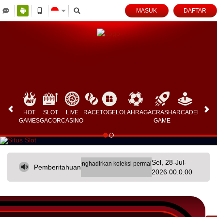
MASUK
DAFTAR
HOT
SLOT
LIVE
RACE
TOGEL
OLAHRAGA
CRASH
ARCADE
POKE
GAMES
GACOR
CASINO
GAME
Sel, 28-Jul-
Slot88 Dana Resmi yang menghadirkan koleksi permainan lengkap serta pengalama
Pemberitahuan
2026 00.0.00