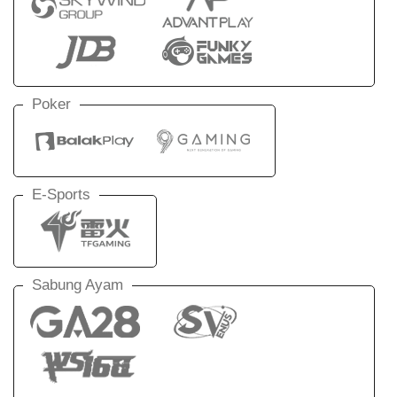
Poker
E-Sports
Sabung Ayam