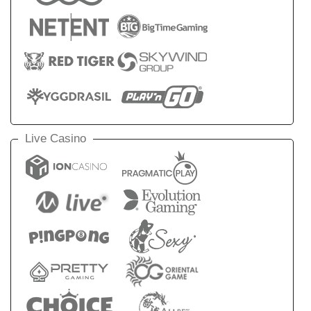
Live Casino