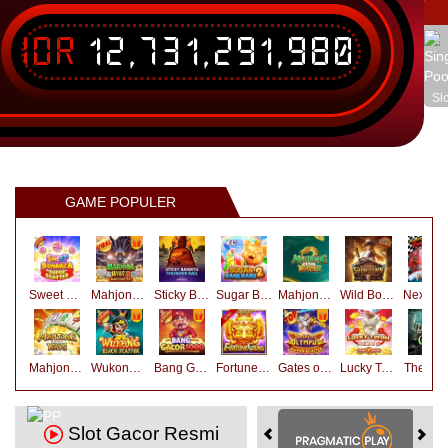
IDR
12,731,291,980
T
Sl
GAME POPULER
Sweet Bonanza Super Scatter
Mahjong Wins 3 – Black Scatter
Sticky Bandits Thunder Rail
Sugar Bang Bang 2
Mahjong Ways 2
Wild Bounty Showdown
Nexus Ko
Mahjong Ways
Wukong - Black Scatter
Bang Gacor 1000
Fortune Gems
Gates of Olympus Super Scatter
Lucky Twins Nexus
The Cry
Slot Gacor Resmi