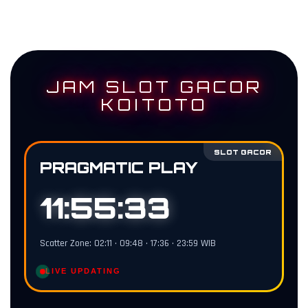
JAM SLOT GACOR
KOITOTO
SLOT GACOR
PRAGMATIC PLAY
11:55:32
Scatter Zone: 02:11 • 09:48 • 17:36 • 23:59 WIB
LIVE UPDATING