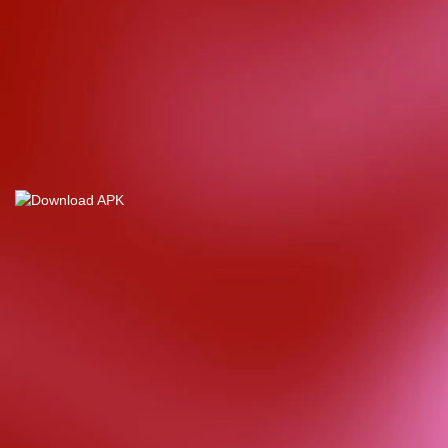
sup******
IDR
68,950,100.00
Starlight Christmas
gen*******
IDR
40,330,000.00
Mahjong Wins 3 – Black
Scatter
wim*****
IDR
19,630,700.00
Starlight Princess™ 1000
sut*******
IDR
22,230,000.00
Sweet Bonanza 1000
gac******
IDR
398,650,000.00
Gates of Olympus 1000