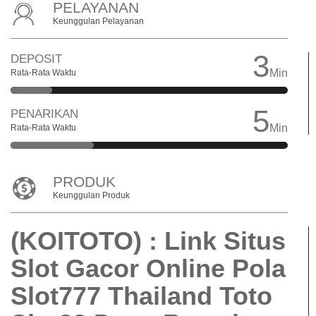
PELAYANAN
Keunggulan Pelayanan
3
DEPOSIT
Min
Rata-Rata Waktu
5
PENARIKAN
Min
Rata-Rata Waktu
PRODUK
Keunggulan Produk
(KOITOTO) : Link Situs
Slot Gacor Online Pola
Slot777 Thailand Toto