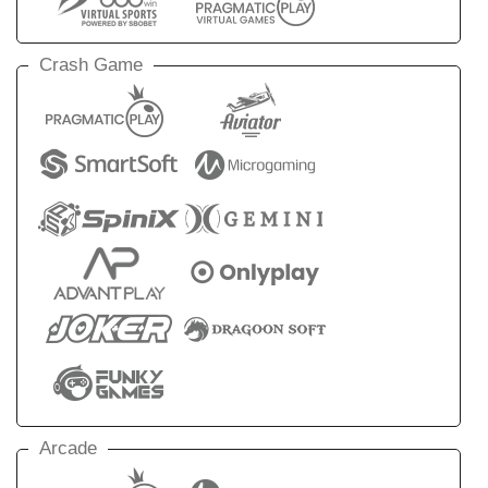
Crash Game
Arcade