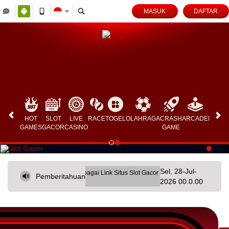
MASUK
DAFTAR
HOT
SLOT
LIVE
RACE
TOGEL
OLAHRAGA
CRASH
ARCADE
POKE
GAMES
GACOR
CASINO
GAME
Sel, 28-Jul-
t datang di KOITOTO sebagai Link Situs Slot Gacor Online dengan akses Slot77
Pemberitahuan
2026 00.0.00