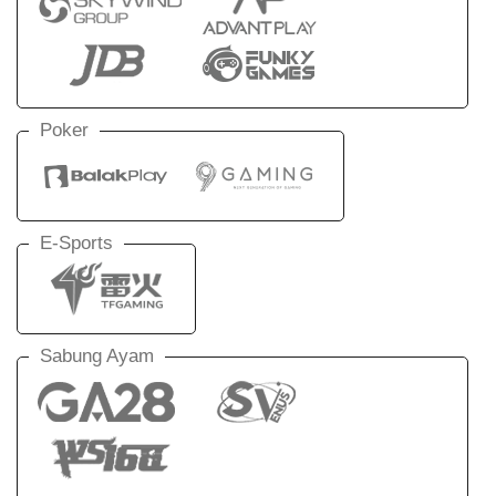
Poker
E-Sports
Sabung Ayam