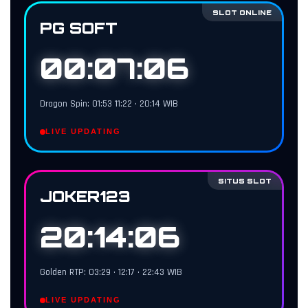
SLOT ONLINE
PG SOFT
00:07:05
Dragon Spin: 01:53 11:22 • 20:14 WIB
LIVE UPDATING
SITUS SLOT
JOKER123
20:14:05
Golden RTP: 03:29 • 12:17 • 22:43 WIB
LIVE UPDATING