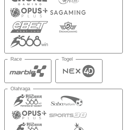
Race
Togel
Olahraga