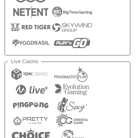
Live Casino