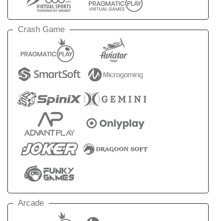
Crash Game
Arcade