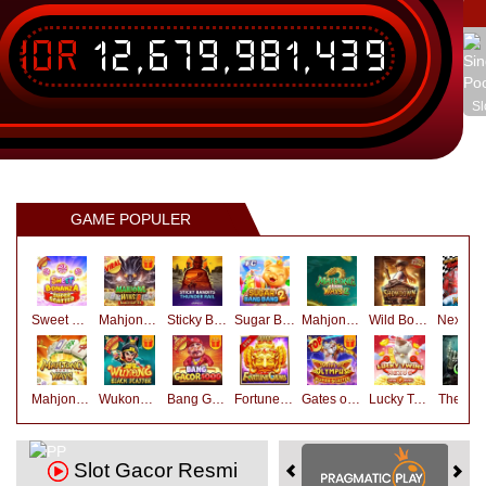
IDR
12,679,981,439
Sl
GAME POPULER
Sweet Bonanza Super Scatter
Mahjong Wins 3 – Black Scatter
Sticky Bandits Thunder Rail
Sugar Bang Bang 2
Mahjong Ways 2
Wild Bounty Showdown
Nexus Ko
Mahjong Ways
Wukong - Black Scatter
Bang Gacor 1000
Fortune Gems
Gates of Olympus Super Scatter
Lucky Twins Nexus
The Cry
Slot Gacor Resmi