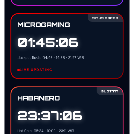
SITUS GACOR
MICROGAMING
01:45:05
Jackpot Rush: 04:46 • 14:38 • 21:57 WIB
LIVE UPDATING
SLOT777
HABANERO
23:37:05
Hot Spin: 05:24 • 16:09 • 23:11 WIB