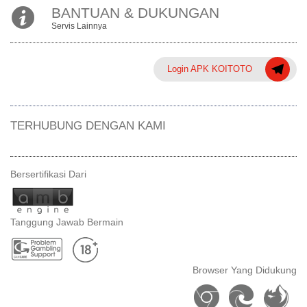
BANTUAN & DUKUNGAN
Servis Lainnya
Login APK KOITOTO
TERHUBUNG DENGAN KAMI
Bersertifikasi Dari
Tanggung Jawab Bermain
Browser Yang Didukung