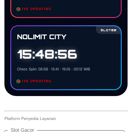
LIVE UPDATING
SLOT88
NOLIMIT CITY
15:48:55
Chaos Spin: 06:58 • 13:41 • 19:26 • 00:12 WIB
LIVE UPDATING
Platform Penyedia Layanan
Slot Gacor