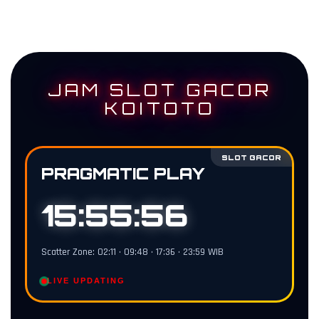
JAM SLOT GACOR
KOITOTO
SLOT GACOR
PRAGMATIC PLAY
15:55:55
Scatter Zone: 02:11 • 09:48 • 17:36 • 23:59 WIB
LIVE UPDATING