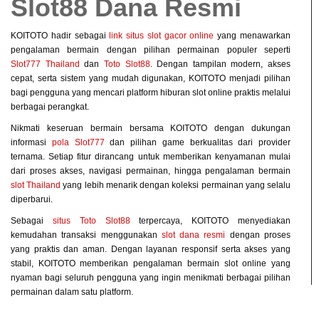
Slot88 Dana Resmi
KOITOTO hadir sebagai
link situs slot gacor online
yang menawarkan
pengalaman bermain dengan pilihan permainan populer seperti
Slot777 Thailand
dan
Toto Slot88
. Dengan tampilan modern, akses
cepat, serta sistem yang mudah digunakan, KOITOTO menjadi pilihan
bagi pengguna yang mencari platform hiburan slot online praktis melalui
berbagai perangkat.
Nikmati keseruan bermain bersama KOITOTO dengan dukungan
informasi
pola Slot777
dan pilihan game berkualitas dari provider
ternama. Setiap fitur dirancang untuk memberikan kenyamanan mulai
dari proses akses, navigasi permainan, hingga pengalaman bermain
slot Thailand
yang lebih menarik dengan koleksi permainan yang selalu
diperbarui.
Sebagai
situs Toto Slot88
terpercaya, KOITOTO menyediakan
kemudahan transaksi menggunakan
slot dana resmi
dengan proses
yang praktis dan aman. Dengan layanan responsif serta akses yang
stabil, KOITOTO memberikan pengalaman bermain slot online yang
nyaman bagi seluruh pengguna yang ingin menikmati berbagai pilihan
permainan dalam satu platform.