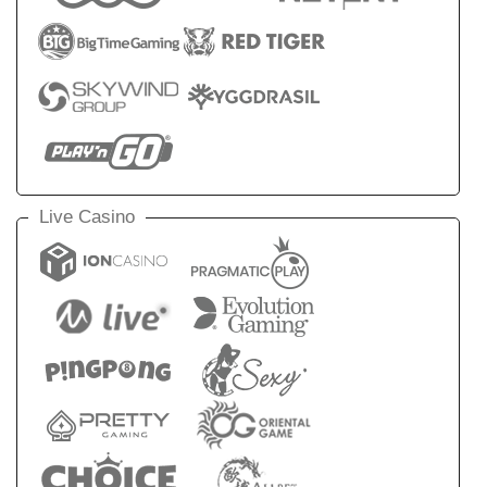
Live Casino