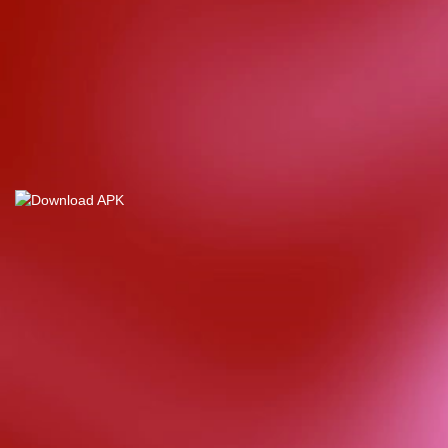
sup******
IDR
68,950,100.00
Starlight Christmas
gen*******
IDR
40,330,000.00
Mahjong Wins 3 – Black
Scatter
wim*****
IDR
19,630,700.00
Starlight Princess™ 1000
sut*******
IDR
22,230,000.00
Sweet Bonanza 1000
gac******
IDR
398,650,000.00
Gates of Olympus 1000