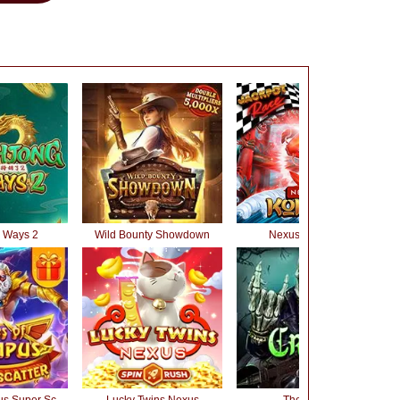
 Ways 2
Wild Bounty Showdown
Nexus Koi Gate
Gates of Olympus Super Scatter
Lucky Twins Nexus
The Crypt