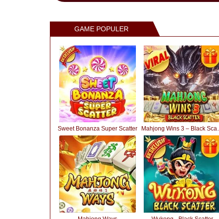
GAME POPULER
Sweet Bonanza Super Scatter
Mahjong W
Mahjong Ways
Wukong - Black Scatter