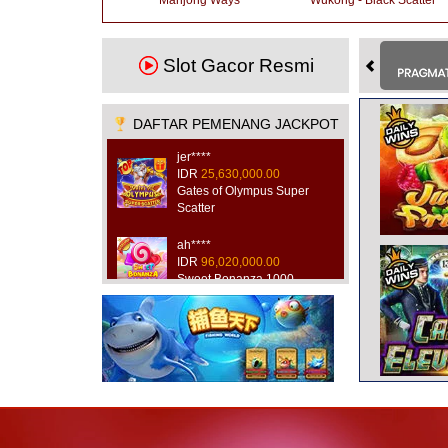
Slot Gacor Resmi
DAFTAR PEMENANG JACKPOT
jer****
IDR
25,630,000.00
Gates of Olympus Super
Scatter
ah****
IDR
96,020,000.00
Sweet Bonanza 1000
der****
IDR
36,650,000.00
Mahjong Wins 3 – Black
Scatter
al*****
IDR
36,230,000.00
Rujak Bonanza