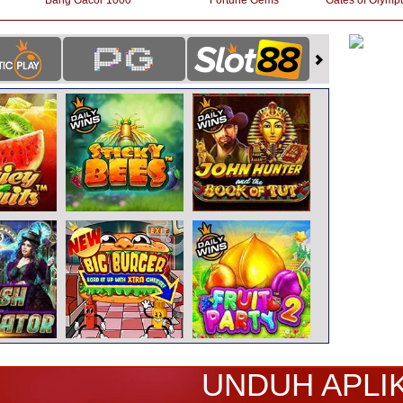
UNDUH APLIK