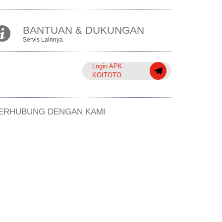
BANTUAN & DUKUNGAN
Servis Lainnya
Login APK
KOITOTO
ERHUBUNG DENGAN KAMI