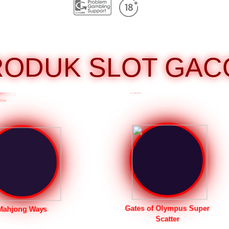
RODUK SLOT GAC
Mahjong Wins 3 – Black
Scatter
ild Bandito
ong Ways
Gates of Olympus Super
Scatter