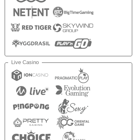
Live Casino