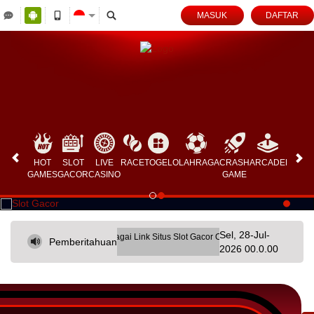
MASUK
DAFTAR
HOT
SLOT
LIVE
RACE
TOGEL
OLAHRAGA
CRASH
ARCADE
POKE
GAMES
GACOR
CASINO
GAME
Sel, 28-Jul-
 datang di KOITOTO sebagai Link Situs Slot Gacor Online dengan akses Slot777 
Pemberitahuan
2026 00.0.00