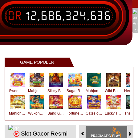
IDR
12,686,324,636
S
GAME POPULER
Sweet Bonanza Super Scatter
Mahjong Wins 3 – Black Scatter
Sticky Bandits Thunder Rail
Sugar Bang Bang 2
Mahjong Ways 2
Wild Bounty Showdown
Nexus Ko
Mahjong Ways
Wukong - Black Scatter
Bang Gacor 1000
Fortune Gems
Gates of Olympus Super Scatter
Lucky Twins Nexus
The Cry
Slot Gacor Resmi