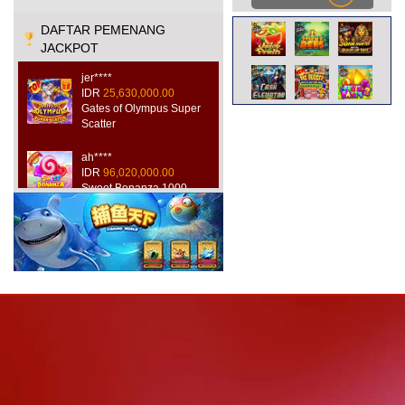
DAFTAR PEMENANG
JACKPOT
jer****
IDR
25,630,000.00
Gates of Olympus Super
Scatter
ah****
IDR
96,020,000.00
Sweet Bonanza 1000
der****
IDR
36,650,000.00
Mahjong Wins 3 – Black
Scatter
al*****
IDR
36,230,000.00
Rujak Bonanza
kun*******
IDR
15,600,320.00
Starlight Christmas