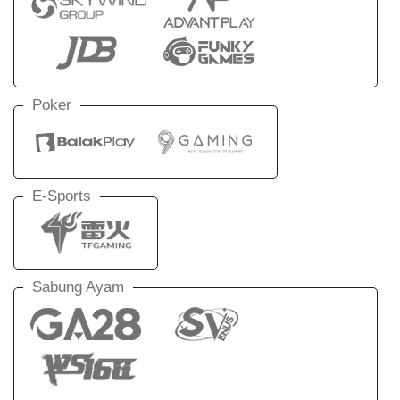
Poker
E-Sports
Sabung Ayam