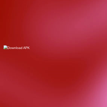
sup******
IDR
68,950,100.00
Starlight Christmas
gen*******
IDR
40,330,000.00
Mahjong Wins 3 – Black
Scatter
wim*****
IDR
19,630,700.00
Starlight Princess™ 1000
sut*******
IDR
22,230,000.00
Sweet Bonanza 1000
gac******
IDR
398,650,000.00
Gates of Olympus 1000