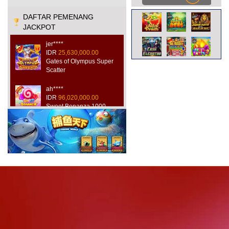
DAFTAR PEMENANG
JACKPOT
jer****
IDR
25,630,000.00
Gates of Olympus Super
Scatter
ah****
IDR
96,020,000.00
Sweet Bonanza 1000
der****
IDR
36,650,000.00
Mahjong Wins 3 – Black
Scatter
al*****
IDR
36,230,000.00
Rujak Bonanza
kun*******
IDR
15,600,320.00
Starlight Christmas