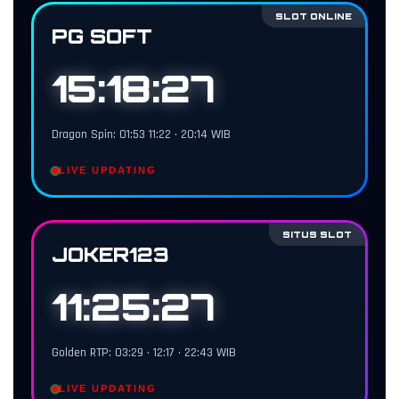
SLOT ONLINE
PG SOFT
15:18:26
Dragon Spin: 01:53 11:22 • 20:14 WIB
LIVE UPDATING
SITUS SLOT
JOKER123
11:25:26
Golden RTP: 03:29 • 12:17 • 22:43 WIB
LIVE UPDATING