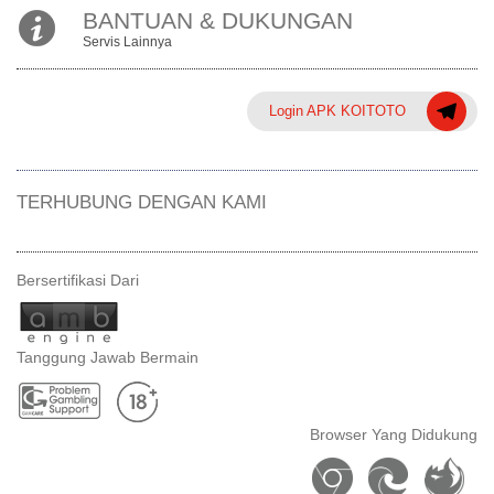
BANTUAN & DUKUNGAN
Servis Lainnya
Login APK KOITOTO
TERHUBUNG DENGAN KAMI
Bersertifikasi Dari
Tanggung Jawab Bermain
Browser Yang Didukung