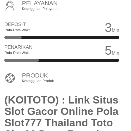
PELAYANAN
Keunggulan Pelayanan
3
DEPOSIT
Min
Rata-Rata Waktu
5
PENARIKAN
Min
Rata-Rata Waktu
PRODUK
Keunggulan Produk
(KOITOTO) : Link Situs
Slot Gacor Online Pola
Slot777 Thailand Toto