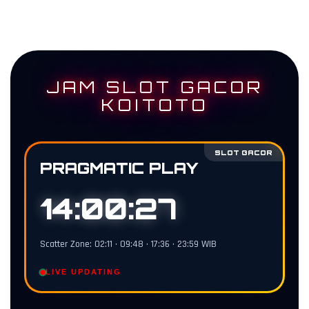
JAM SLOT GACOR
KOITOTO
SLOT GACOR
PRAGMATIC PLAY
14:00:26
Scatter Zone: 02:11 • 09:48 • 17:36 • 23:59 WIB
LIVE UPDATING