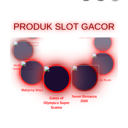
PRODUK SLOT GACOR
Wild Bandito
Mahjong Wins 3
Wild Bounty
– Black Scatter
Showdown
Jelly Express
Slot88 Gates of
Gatot Kaca 1000
Candy Rush
Mahjong Ways
Gates of
Sweet Bonanza
Olympus Super
2500
Scatter