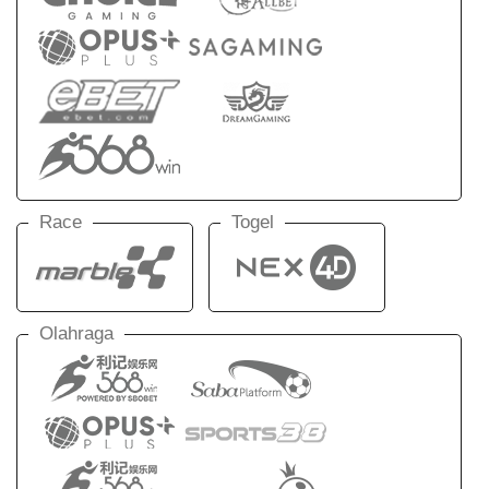
Race
Togel
Olahraga