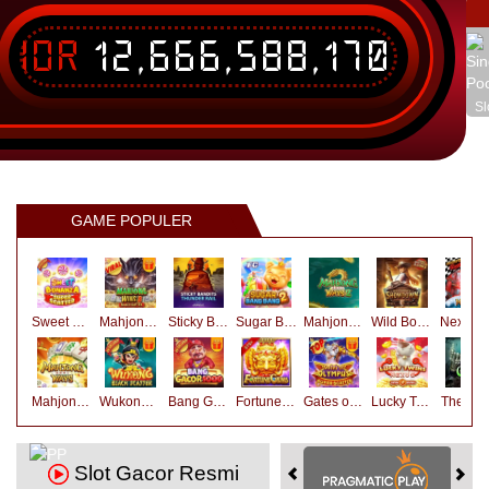
IDR
12,666,588,170
Sl
GAME POPULER
Sweet Bonanza Super Scatter
Mahjong Wins 3 – Black Scatter
Sticky Bandits Thunder Rail
Sugar Bang Bang 2
Mahjong Ways 2
Wild Bounty Showdown
Nexus Ko
Mahjong Ways
Wukong - Black Scatter
Bang Gacor 1000
Fortune Gems
Gates of Olympus Super Scatter
Lucky Twins Nexus
The Cry
Slot Gacor Resmi