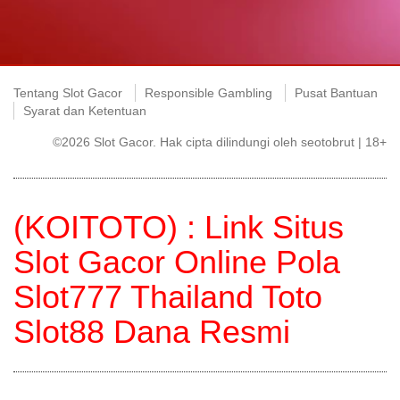
Tentang Slot Gacor
Responsible Gambling
Pusat Bantuan
Syarat dan Ketentuan
©2026 Slot Gacor. Hak cipta dilindungi oleh seotobrut | 18+
(KOITOTO) : Link Situs
Slot Gacor Online Pola
Slot777 Thailand Toto
Slot88 Dana Resmi