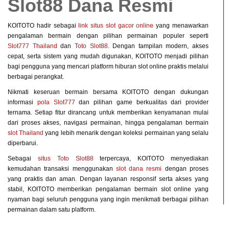
Slot88 Dana Resmi
KOITOTO hadir sebagai
link situs slot gacor online
yang menawarkan
pengalaman bermain dengan pilihan permainan populer seperti
Slot777 Thailand
dan
Toto Slot88
. Dengan tampilan modern, akses
cepat, serta sistem yang mudah digunakan, KOITOTO menjadi pilihan
bagi pengguna yang mencari platform hiburan slot online praktis melalui
berbagai perangkat.
Nikmati keseruan bermain bersama KOITOTO dengan dukungan
informasi
pola Slot777
dan pilihan game berkualitas dari provider
ternama. Setiap fitur dirancang untuk memberikan kenyamanan mulai
dari proses akses, navigasi permainan, hingga pengalaman bermain
slot Thailand
yang lebih menarik dengan koleksi permainan yang selalu
diperbarui.
Sebagai
situs Toto Slot88
terpercaya, KOITOTO menyediakan
kemudahan transaksi menggunakan
slot dana resmi
dengan proses
yang praktis dan aman. Dengan layanan responsif serta akses yang
stabil, KOITOTO memberikan pengalaman bermain slot online yang
nyaman bagi seluruh pengguna yang ingin menikmati berbagai pilihan
permainan dalam satu platform.