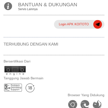
BANTUAN & DUKUNGAN
Servis Lainnya
Login APK KOITOTO
TERHUBUNG DENGAN KAMI
Bersertifikasi Dari
Tanggung Jawab Bermain
Browser Yang Didukung