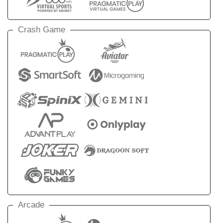
Crash Game
Arcade