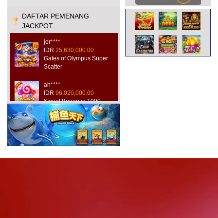
DAFTAR PEMENANG
JACKPOT
jer****
IDR
25,630,000.00
Gates of Olympus Super
Scatter
ah****
IDR
96,020,000.00
Sweet Bonanza 1000
der****
IDR
36,650,000.00
Mahjong Wins 3 – Black
Scatter
al*****
IDR
36,230,000.00
Rujak Bonanza
kun*******
IDR
15,600,320.00
Starlight Christmas