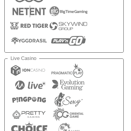
Live Casino