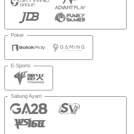
Poker
E-Sports
Sabung Ayam