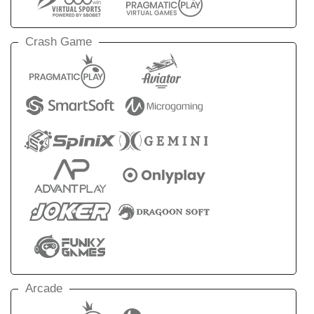
Crash Game
Arcade