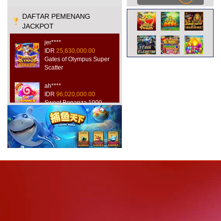
DAFTAR PEMENANG
JACKPOT
jer****
IDR
25,630,000.00
Gates of Olympus Super
Scatter
ah****
IDR
96,020,000.00
Sweet Bonanza 1000
der****
IDR
36,650,000.00
Mahjong Wins 3 – Black
Scatter
al*****
IDR
36,230,000.00
Rujak Bonanza
kun*******
IDR
15,600,320.00
Starlight Christmas