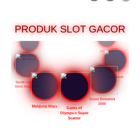
PRODUK SLOT GACOR
Mahjong Wins 3
Wild Bandito
– Black Scatter
Wild Bounty
Jelly Express
Showdown
Slot88 Gates of
Candy Rush
Gatot Kaca 1000
Sweet Bonanza
Mahjong Ways
2500
Gates of
Olympus Super
Scatter