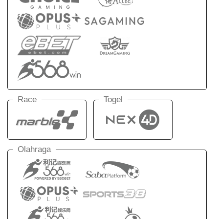
Race
Togel
Olahraga