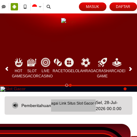
MASUK
DAFTAR
HOT
SLOT
LIVE
RACE
TOGEL
OLAHRAGA
CRASH
ARCADE
POKE
GAMES
GACOR
CASINO
GAME
Sel, 28-Jul-
 datang di KOITOTO sebagai Link Situs Slot Gacor Online dengan akses Slot777
Pemberitahuan
2026 00.0.00