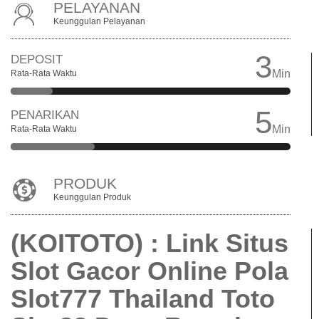
PELAYANAN
Keunggulan Pelayanan
3
DEPOSIT
Min
Rata-Rata Waktu
5
PENARIKAN
Min
Rata-Rata Waktu
PRODUK
Keunggulan Produk
(KOITOTO) : Link Situs
Slot Gacor Online Pola
Slot777 Thailand Toto