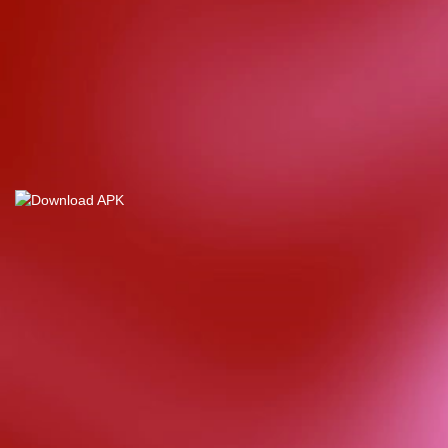
sup******
IDR
68,950,100.00
Starlight Christmas
gen*******
IDR
40,330,000.00
Mahjong Wins 3 – Black
Scatter
wim*****
IDR
19,630,700.00
Starlight Princess™ 1000
sut*******
IDR
22,230,000.00
Sweet Bonanza 1000
gac******
IDR
398,650,000.00
Gates of Olympus 1000