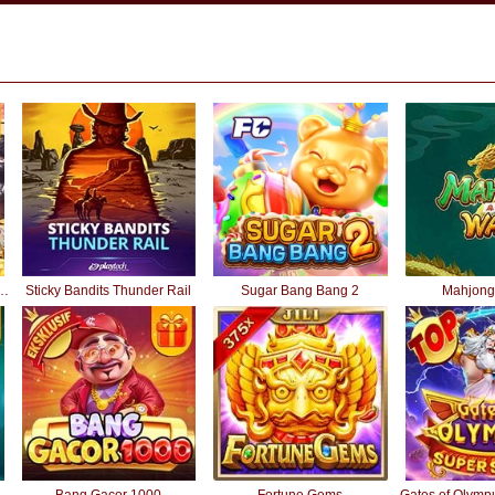
ins 3 – Black Scatter
Sticky Bandits Thunder Rail
Sugar Bang Bang 2
Mahjong
Bang Gacor 1000
Fortune Gems