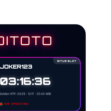
OITOTO
SITUS SLOT
JOKER123
03:16:35
Golden RTP: 03:29 • 12:17 • 22:43 WIB
LIVE UPDATING