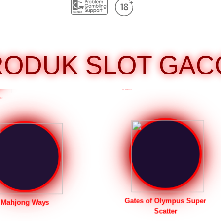
RODUK SLOT GAC
Mahjong Wins 3 – Black
Scatter
ld Bandito
jong Ways
Gates of Olympus Super
Scatter