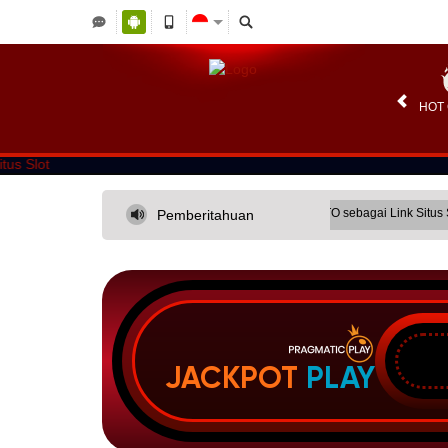
HOT
Selamat datang di KOITOTO sebagai Link Situs Slot Ga
Pemberitahuan
JACKPOT
PLAY