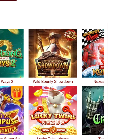
 Ways 2
Wild Bounty Showdown
Nexus Koi Gate
Gates of Olympus Super Scatter
Lucky Twins Nexus
The Crypt