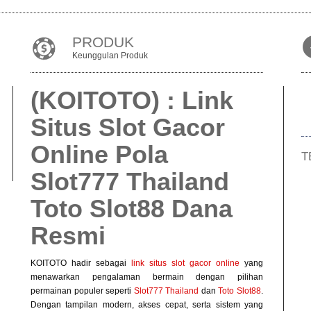
PRODUK
Keunggulan Produk
(KOITOTO) : Link
Situs Slot Gacor
Online Pola
T
Slot777 Thailand
Toto Slot88 Dana
Resmi
KOITOTO hadir sebagai
link situs slot gacor online
yang
menawarkan pengalaman bermain dengan pilihan
permainan populer seperti
Slot777 Thailand
dan
Toto Slot88
.
Dengan tampilan modern, akses cepat, serta sistem yang