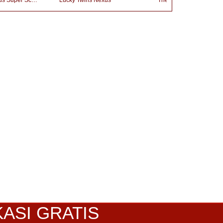
ASI GRATIS