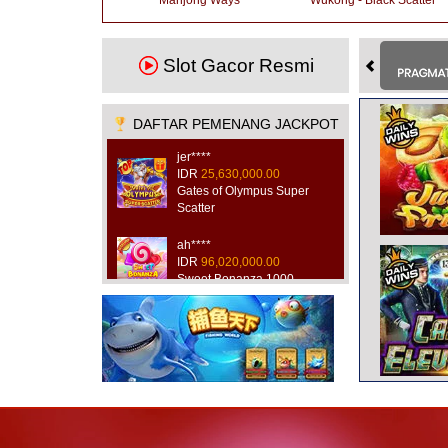
Slot Gacor Resmi
DAFTAR PEMENANG JACKPOT
jer****
IDR
25,630,000.00
Gates of Olympus Super
Scatter
ah****
IDR
96,020,000.00
Sweet Bonanza 1000
der****
IDR
36,650,000.00
Mahjong Wins 3 – Black
Scatter
al*****
IDR
36,230,000.00
Rujak Bonanza