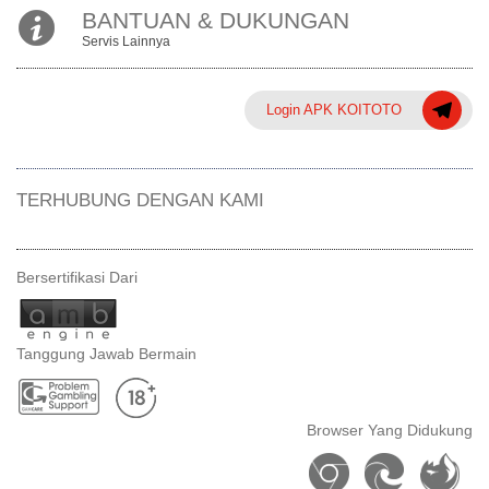
BANTUAN & DUKUNGAN
Servis Lainnya
Login APK KOITOTO
TERHUBUNG DENGAN KAMI
Bersertifikasi Dari
Tanggung Jawab Bermain
Browser Yang Didukung