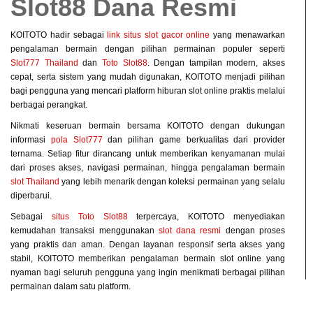
Slot88 Dana Resmi
KOITOTO hadir sebagai
link situs slot gacor online
yang menawarkan
pengalaman bermain dengan pilihan permainan populer seperti
Slot777 Thailand
dan
Toto Slot88
. Dengan tampilan modern, akses
cepat, serta sistem yang mudah digunakan, KOITOTO menjadi pilihan
bagi pengguna yang mencari platform hiburan slot online praktis melalui
berbagai perangkat.
Nikmati keseruan bermain bersama KOITOTO dengan dukungan
informasi
pola Slot777
dan pilihan game berkualitas dari provider
ternama. Setiap fitur dirancang untuk memberikan kenyamanan mulai
dari proses akses, navigasi permainan, hingga pengalaman bermain
slot Thailand
yang lebih menarik dengan koleksi permainan yang selalu
diperbarui.
Sebagai
situs Toto Slot88
terpercaya, KOITOTO menyediakan
kemudahan transaksi menggunakan
slot dana resmi
dengan proses
yang praktis dan aman. Dengan layanan responsif serta akses yang
stabil, KOITOTO memberikan pengalaman bermain slot online yang
nyaman bagi seluruh pengguna yang ingin menikmati berbagai pilihan
permainan dalam satu platform.