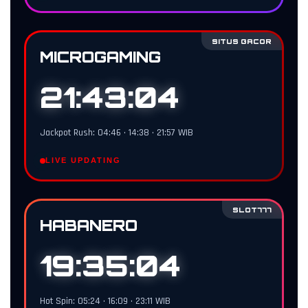
SITUS GACOR
MICROGAMING
21:43:03
Jackpot Rush: 04:46 • 14:38 • 21:57 WIB
LIVE UPDATING
SLOT777
HABANERO
19:35:03
Hot Spin: 05:24 • 16:09 • 23:11 WIB