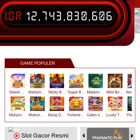
IDR
12,743,830,606
S
GAME POPULER
Sweet Bonanza Super Scatter
Mahjong Wins 3 – Black Scatter
Sticky Bandits Thunder Rail
Sugar Bang Bang 2
Mahjong Ways 2
Wild Bounty Showdown
Nexus Ko
Mahjong Ways
Wukong - Black Scatter
Bang Gacor 1000
Fortune Gems
Gates of Olympus Super Scatter
Lucky Twins Nexus
The Cry
Slot Gacor Resmi