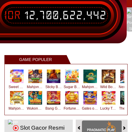
IDR
12,700,622,442
S
GAME POPULER
Sweet Bonanza Super Scatter
Mahjong Wins 3 – Black Scatter
Sticky Bandits Thunder Rail
Sugar Bang Bang 2
Mahjong Ways 2
Wild Bounty Showdown
Nexus Ko
Mahjong Ways
Wukong - Black Scatter
Bang Gacor 1000
Fortune Gems
Gates of Olympus Super Scatter
Lucky Twins Nexus
The Cry
Slot Gacor Resmi