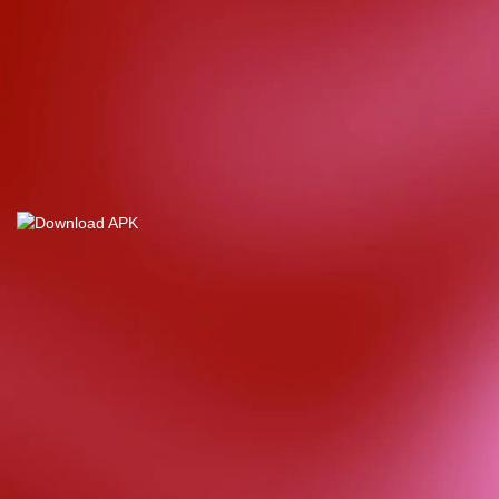
sup******
IDR
68,950,100.00
Starlight Christmas
gen*******
IDR
40,330,000.00
Mahjong Wins 3 – Black
Scatter
wim*****
IDR
19,630,700.00
Starlight Princess™ 1000
sut*******
IDR
22,230,000.00
Sweet Bonanza 1000
gac******
IDR
398,650,000.00
Gates of Olympus 1000