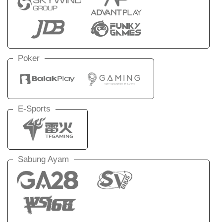
Poker
E-Sports
Sabung Ayam