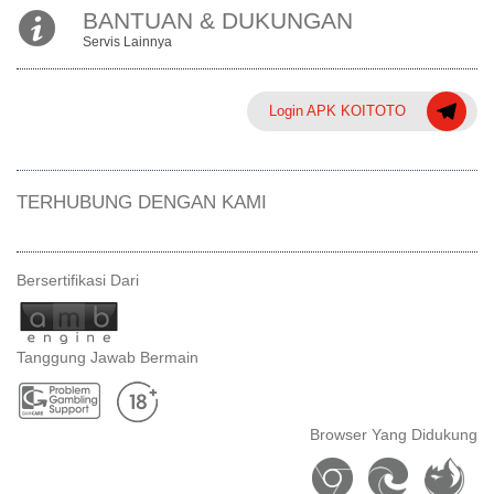
BANTUAN & DUKUNGAN
Servis Lainnya
Login APK KOITOTO
TERHUBUNG DENGAN KAMI
Bersertifikasi Dari
Tanggung Jawab Bermain
Browser Yang Didukung