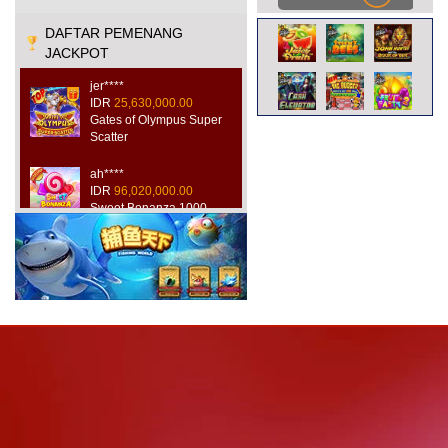
DAFTAR PEMENANG
JACKPOT
jer****
IDR
25,630,000.00
Gates of Olympus Super
Scatter
ah****
IDR
96,020,000.00
Sweet Bonanza 1000
der****
IDR
36,650,000.00
Mahjong Wins 3 – Black
Scatter
al*****
IDR
36,230,000.00
Rujak Bonanza
kun*******
IDR
15,600,320.00
Starlight Christmas