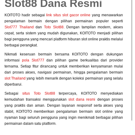
Slot88 Dana Resmi
KOITOTO hadir sebagai
link situs slot gacor online
yang menawarkan
pengalaman bermain dengan pilihan permainan populer seperti
Slot777 Thailand
dan
Toto Slot88
. Dengan tampilan modern, akses
cepat, serta sistem yang mudah digunakan, KOITOTO menjadi pilihan
bagi pengguna yang mencari platform hiburan slot online praktis melalui
berbagai perangkat.
Nikmati keseruan bermain bersama KOITOTO dengan dukungan
informasi
pola Slot777
dan pilihan game berkualitas dari provider
ternama. Setiap fitur dirancang untuk memberikan kenyamanan mulai
dari proses akses, navigasi permainan, hingga pengalaman bermain
slot Thailand
yang lebih menarik dengan koleksi permainan yang selalu
diperbarui.
Sebagai
situs Toto Slot88
terpercaya, KOITOTO menyediakan
kemudahan transaksi menggunakan
slot dana resmi
dengan proses
yang praktis dan aman. Dengan layanan responsif serta akses yang
stabil, KOITOTO memberikan pengalaman bermain slot online yang
nyaman bagi seluruh pengguna yang ingin menikmati berbagai pilihan
permainan dalam satu platform.