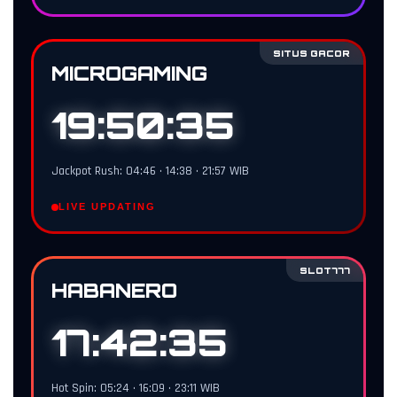
SITUS GACOR
MICROGAMING
19:50:34
Jackpot Rush: 04:46 • 14:38 • 21:57 WIB
LIVE UPDATING
SLOT777
HABANERO
17:42:34
Hot Spin: 05:24 • 16:09 • 23:11 WIB