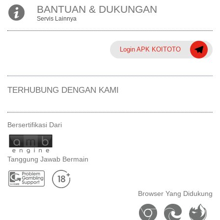
BANTUAN & DUKUNGAN
Servis Lainnya
Login APK KOITOTO
TERHUBUNG DENGAN KAMI
Bersertifikasi Dari
Tanggung Jawab Bermain
Browser Yang Didukung