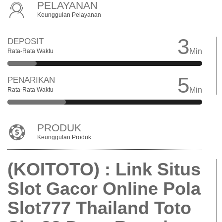
PELAYANAN
Keunggulan Pelayanan
3
DEPOSIT
Min
Rata-Rata Waktu
5
PENARIKAN
Min
Rata-Rata Waktu
PRODUK
Keunggulan Produk
(KOITOTO) : Link Situs
Slot Gacor Online Pola
Slot777 Thailand Toto