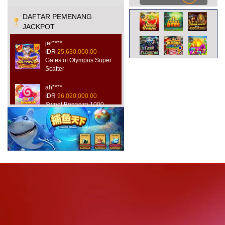
DAFTAR PEMENANG
JACKPOT
jer****
IDR
25,630,000.00
Gates of Olympus Super
Scatter
ah****
IDR
96,020,000.00
Sweet Bonanza 1000
der****
IDR
36,650,000.00
Mahjong Wins 3 – Black
Scatter
al*****
IDR
36,230,000.00
Rujak Bonanza
kun*******
IDR
15,600,320.00
Starlight Christmas