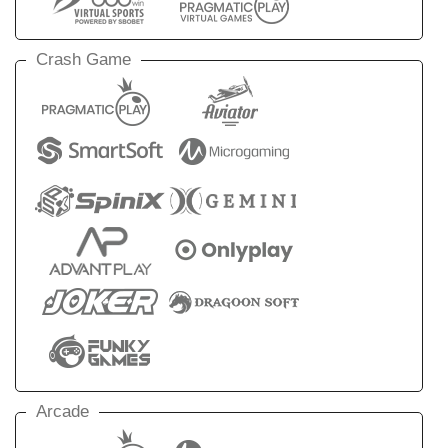
Crash Game
Arcade