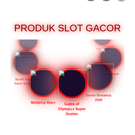
PRODUK SLOT GACOR
Mahjong Wins 3
Wild Bandito
– Black Scatter
Wild Bounty
Jelly Express
Showdown
Slot88 Gates of
Candy Rush
Gatot Kaca 1000
Sweet Bonanza
Mahjong Ways
2500
Gates of
Olympus Super
Scatter