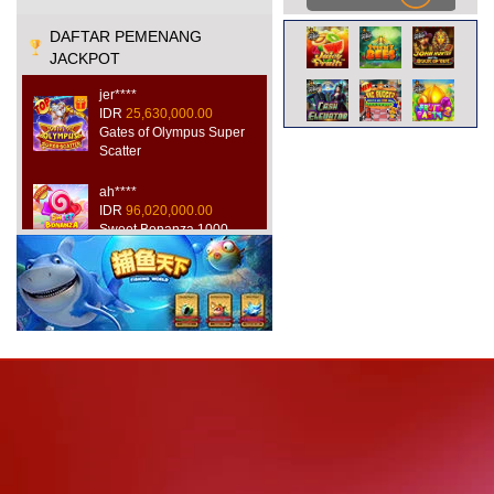
DAFTAR PEMENANG
JACKPOT
jer****
IDR
25,630,000.00
Gates of Olympus Super
Scatter
ah****
IDR
96,020,000.00
Sweet Bonanza 1000
der****
IDR
36,650,000.00
Mahjong Wins 3 – Black
Scatter
al*****
IDR
36,230,000.00
Rujak Bonanza
kun*******
IDR
15,600,320.00
Starlight Christmas