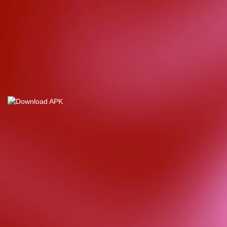
sup******
IDR
68,950,100.00
Starlight Christmas
gen*******
IDR
40,330,000.00
Mahjong Wins 3 – Black
Scatter
wim*****
IDR
19,630,700.00
Starlight Princess™ 1000
sut*******
IDR
22,230,000.00
Sweet Bonanza 1000
gac******
IDR
398,650,000.00
Gates of Olympus 1000