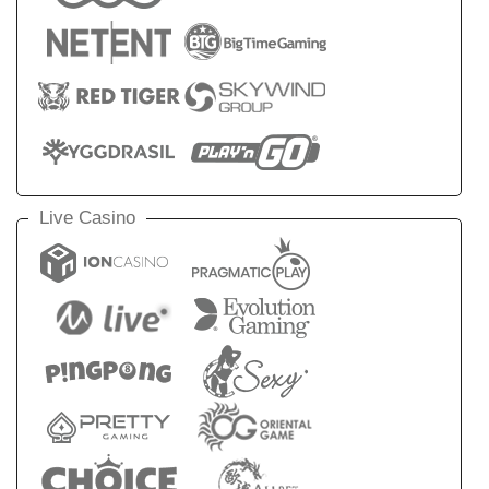
Live Casino