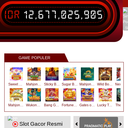
IDR
12,677,025,905
S
GAME POPULER
Sweet Bonanza Super Scatter
Mahjong Wins 3 – Black Scatter
Sticky Bandits Thunder Rail
Sugar Bang Bang 2
Mahjong Ways 2
Wild Bounty Showdown
Nexus Ko
Mahjong Ways
Wukong - Black Scatter
Bang Gacor 1000
Fortune Gems
Gates of Olympus Super Scatter
Lucky Twins Nexus
The Cry
Slot Gacor Resmi