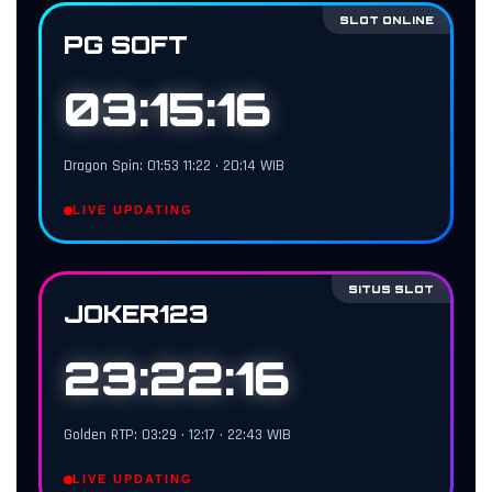
SLOT ONLINE
PG SOFT
03:15:15
Dragon Spin: 01:53 11:22 • 20:14 WIB
LIVE UPDATING
SITUS SLOT
JOKER123
23:22:15
Golden RTP: 03:29 • 12:17 • 22:43 WIB
LIVE UPDATING