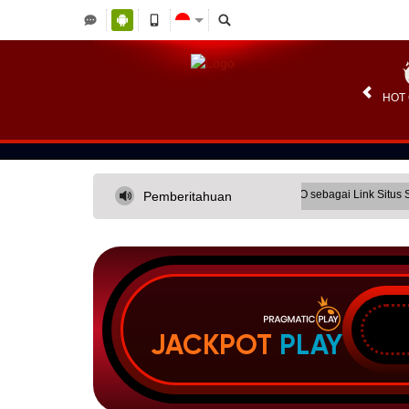
HOT
Selamat datang di KOITOTO sebagai Link Situs Slot Gaco
Pemberitahuan
JACKPOT
PLAY