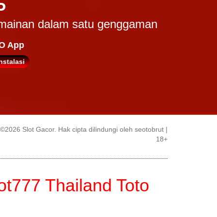
P
rmainan dalam satu genggaman
O App
nstalasi
©2026 Slot Gacor. Hak cipta dilindungi oleh seotobrut |
18+
ot777 Thailand Toto