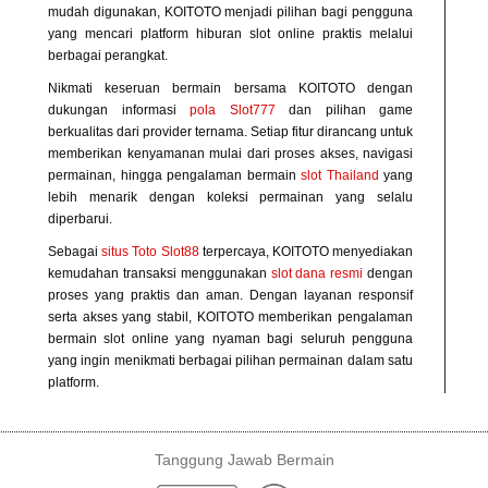
mudah digunakan, KOITOTO menjadi pilihan bagi pengguna
yang mencari platform hiburan slot online praktis melalui
berbagai perangkat.
Nikmati keseruan bermain bersama KOITOTO dengan
dukungan informasi
pola Slot777
dan pilihan game
berkualitas dari provider ternama. Setiap fitur dirancang untuk
memberikan kenyamanan mulai dari proses akses, navigasi
permainan, hingga pengalaman bermain
slot Thailand
yang
lebih menarik dengan koleksi permainan yang selalu
diperbarui.
Sebagai
situs Toto Slot88
terpercaya, KOITOTO menyediakan
kemudahan transaksi menggunakan
slot dana resmi
dengan
proses yang praktis dan aman. Dengan layanan responsif
serta akses yang stabil, KOITOTO memberikan pengalaman
bermain slot online yang nyaman bagi seluruh pengguna
yang ingin menikmati berbagai pilihan permainan dalam satu
platform.
Tanggung Jawab Bermain