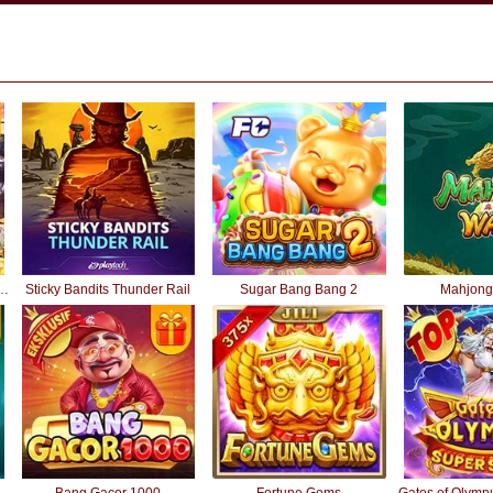
ins 3 – Black Scatter
Sticky Bandits Thunder Rail
Sugar Bang Bang 2
Mahjong
Bang Gacor 1000
Fortune Gems