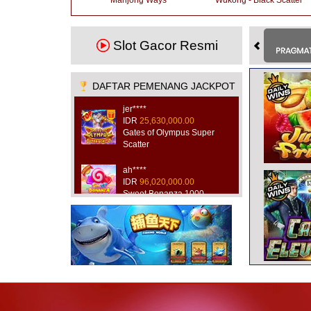
Slot Gacor Resmi
DAFTAR PEMENANG JACKPOT
jer****
IDR
25,630,000.00
Gates of Olympus Super
Scatter
ah****
IDR
96,020,000.00
Sweet Bonanza 1000
der****
IDR
36,650,000.00
Mahjong Wins 3 – Black
Scatter
al*****
IDR
36,230,000.00
Rujak Bonanza