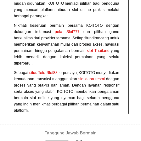
mudah digunakan, KOITOTO menjadi pilihan bagi pengguna
yang mencari platform hiburan slot online praktis melalui
berbagai perangkat.
Nikmati keseruan bermain bersama KOITOTO dengan
dukungan informasi
pola Slot777
dan pilihan game
berkualitas dari provider ternama. Setiap fitur dirancang untuk
memberikan kenyamanan mulai dari proses akses, navigasi
permainan, hingga pengalaman bermain
slot Thailand
yang
lebih menarik dengan koleksi permainan yang selalu
diperbarui.
Sebagai
situs Toto Slot88
terpercaya, KOITOTO menyediakan
kemudahan transaksi menggunakan
slot dana resmi
dengan
proses yang praktis dan aman. Dengan layanan responsif
serta akses yang stabil, KOITOTO memberikan pengalaman
bermain slot online yang nyaman bagi seluruh pengguna
yang ingin menikmati berbagai pilihan permainan dalam satu
platform.
Tanggung Jawab Bermain