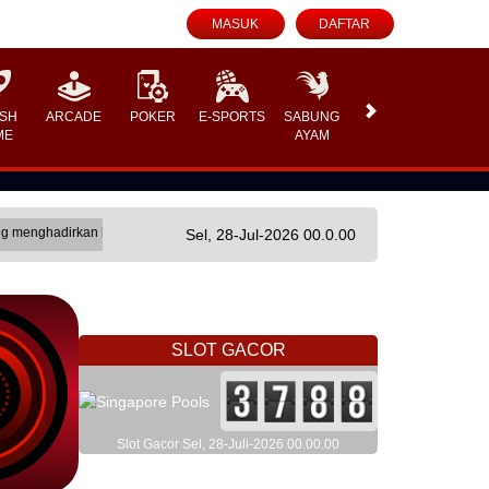
MASUK
DAFTAR
SH
ARCADE
POKER
E-SPORTS
SABUNG
PROMOSI
ME
AYAM
hadirkan koleksi permainan lengkap serta pengalaman bermain modern.
Nikmat
Sel, 28-Jul-2026 00.0.00
SLOT GACOR
Slot Gacor Sel, 28-Juli-2026 00.00.00