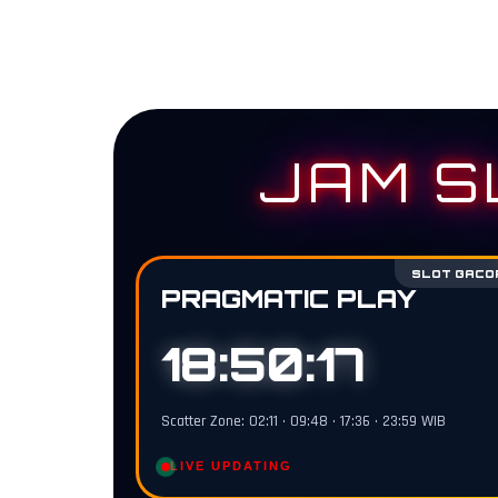
JAM S
SLOT GACO
PRAGMATIC PLAY
18:50:16
Scatter Zone: 02:11 • 09:48 • 17:36 • 23:59 WIB
LIVE UPDATING