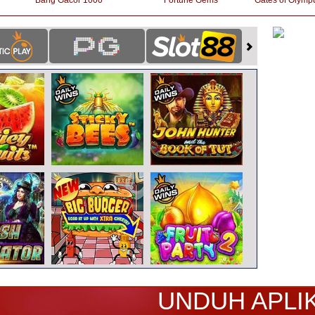
UNDUH APLIK