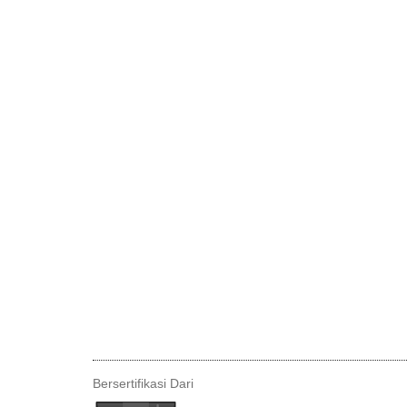
Bersertifikasi Dari