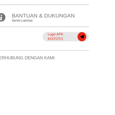
BANTUAN & DUKUNGAN
Servis Lainnya
Login APK
KOITOTO
ERHUBUNG DENGAN KAMI