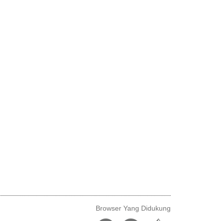
Browser Yang Didukung