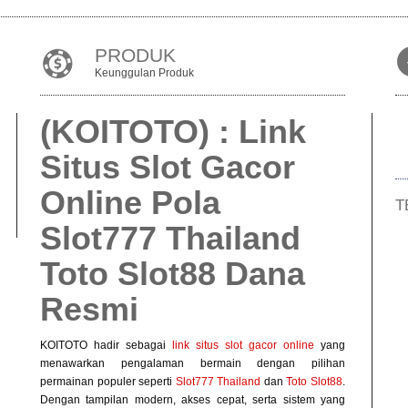
PRODUK
Keunggulan Produk
(KOITOTO) : Link
Situs Slot Gacor
Online Pola
T
Slot777 Thailand
Toto Slot88 Dana
Resmi
KOITOTO hadir sebagai
link situs slot gacor online
yang
menawarkan pengalaman bermain dengan pilihan
permainan populer seperti
Slot777 Thailand
dan
Toto Slot88
.
Dengan tampilan modern, akses cepat, serta sistem yang