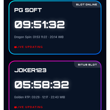
SLOT ONLINE
PG SOFT
09:51:31
Dragon Spin: 01:53 11:22 • 20:14 WIB
LIVE UPDATING
SITUS SLOT
JOKER123
05:58:31
Golden RTP: 03:29 • 12:17 • 22:43 WIB
LIVE UPDATING