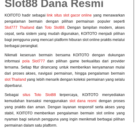
Slot88 Dana Resmi
KOITOTO hadir sebagai
link situs slot gacor online
yang menawarkan
pengalaman bermain dengan pilihan permainan populer seperti
Slot777 Thailand
dan
Toto Slot88
. Dengan tampilan modern, akses
cepat, serta sistem yang mudah digunakan, KOITOTO menjadi pilihan
bagi pengguna yang mencari platform hiburan slot online praktis melalui
berbagai perangkat.
Nikmati keseruan bermain bersama KOITOTO dengan dukungan
informasi
pola Slot777
dan pilihan game berkualitas dari provider
ternama. Setiap fitur dirancang untuk memberikan kenyamanan mulai
dari proses akses, navigasi permainan, hingga pengalaman bermain
slot Thailand
yang lebih menarik dengan koleksi permainan yang selalu
diperbarui.
Sebagai
situs Toto Slot88
terpercaya, KOITOTO menyediakan
kemudahan transaksi menggunakan
slot dana resmi
dengan proses
yang praktis dan aman. Dengan layanan responsif serta akses yang
stabil, KOITOTO memberikan pengalaman bermain slot online yang
nyaman bagi seluruh pengguna yang ingin menikmati berbagai pilihan
permainan dalam satu platform.