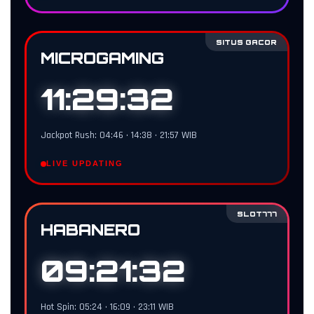
SITUS GACOR
MICROGAMING
11:29:31
Jackpot Rush: 04:46 • 14:38 • 21:57 WIB
LIVE UPDATING
SLOT777
HABANERO
09:21:31
Hot Spin: 05:24 • 16:09 • 23:11 WIB