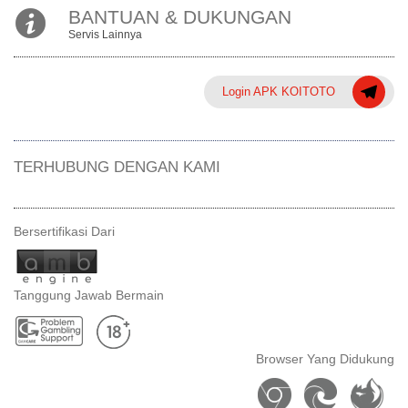
BANTUAN & DUKUNGAN
Servis Lainnya
Login APK KOITOTO
TERHUBUNG DENGAN KAMI
Bersertifikasi Dari
Tanggung Jawab Bermain
Browser Yang Didukung