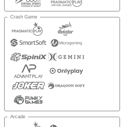
Crash Game
Arcade