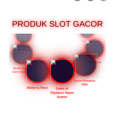
PRODUK SLOT GACOR
Mahjong Wins 3
– Black Scatter
Wild Bandito
Jelly Express
Wild Bounty
Showdown
Candy Rush
Slot88 Gates of
Gatot Kaca 1000
Sweet Bonanza
2500
Mahjong Ways
Gates of
Olympus Super
Scatter