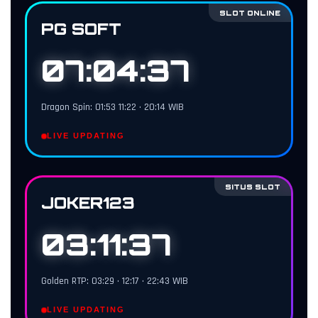
SLOT ONLINE
PG SOFT
07:04:36
Dragon Spin: 01:53 11:22 • 20:14 WIB
LIVE UPDATING
SITUS SLOT
JOKER123
03:11:36
Golden RTP: 03:29 • 12:17 • 22:43 WIB
LIVE UPDATING