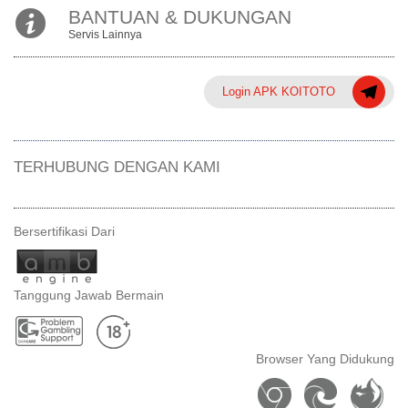
BANTUAN & DUKUNGAN
Servis Lainnya
Login APK KOITOTO
TERHUBUNG DENGAN KAMI
Bersertifikasi Dari
Tanggung Jawab Bermain
Browser Yang Didukung