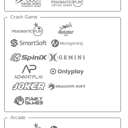
Crash Game
Arcade