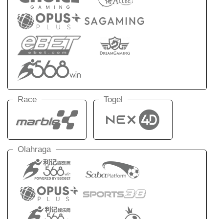
Race
Togel
Olahraga