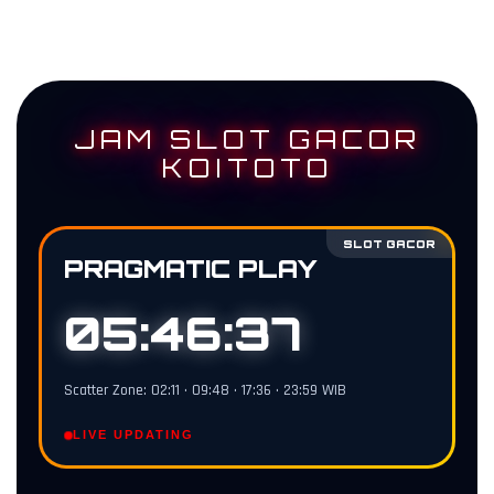
JAM SLOT GACOR
KOITOTO
SLOT GACOR
PRAGMATIC PLAY
05:46:36
Scatter Zone: 02:11 • 09:48 • 17:36 • 23:59 WIB
LIVE UPDATING