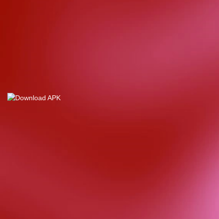
sup******
IDR
68,950,100.00
Starlight Christmas
gen*******
IDR
40,330,000.00
Mahjong Wins 3 – Black
Scatter
wim*****
IDR
19,630,700.00
Starlight Princess™ 1000
sut*******
IDR
22,230,000.00
Sweet Bonanza 1000
gac******
IDR
398,650,000.00
Gates of Olympus 1000