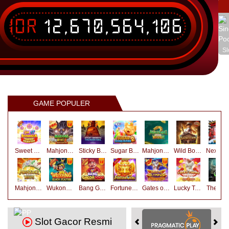
IDR
12,670,564,106
Sl
GAME POPULER
Sweet Bonanza Super Scatter
Mahjong Wins 3 – Black Scatter
Sticky Bandits Thunder Rail
Sugar Bang Bang 2
Mahjong Ways 2
Wild Bounty Showdown
Nexus Ko
Mahjong Ways
Wukong - Black Scatter
Bang Gacor 1000
Fortune Gems
Gates of Olympus Super Scatter
Lucky Twins Nexus
The Cry
Slot Gacor Resmi