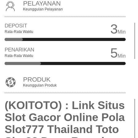
PELAYANAN
Keunggulan Pelayanan
3
DEPOSIT
Min
Rata-Rata Waktu
5
PENARIKAN
Min
Rata-Rata Waktu
PRODUK
Keunggulan Produk
(KOITOTO) : Link Situs
Slot Gacor Online Pola
Slot777 Thailand Toto