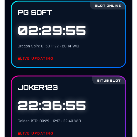
SLOT ONLINE
PG SOFT
02:29:54
Dragon Spin: 01:53 11:22 • 20:14 WIB
LIVE UPDATING
SITUS SLOT
JOKER123
22:36:54
Golden RTP: 03:29 • 12:17 • 22:43 WIB
LIVE UPDATING