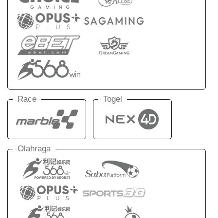
Race
Togel
Olahraga