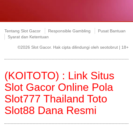
Tentang Slot Gacor
Responsible Gambling
Pusat Bantuan
Syarat dan Ketentuan
©2026 Slot Gacor. Hak cipta dilindungi oleh seotobrut | 18+
(KOITOTO) : Link Situs
Slot Gacor Online Pola
Slot777 Thailand Toto
Slot88 Dana Resmi