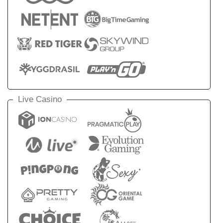
Live Casino