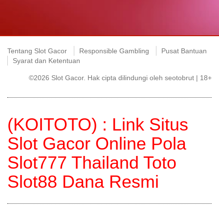
Tentang Slot Gacor
Responsible Gambling
Pusat Bantuan
Syarat dan Ketentuan
©2026 Slot Gacor. Hak cipta dilindungi oleh seotobrut | 18+
(KOITOTO) : Link Situs
Slot Gacor Online Pola
Slot777 Thailand Toto
Slot88 Dana Resmi