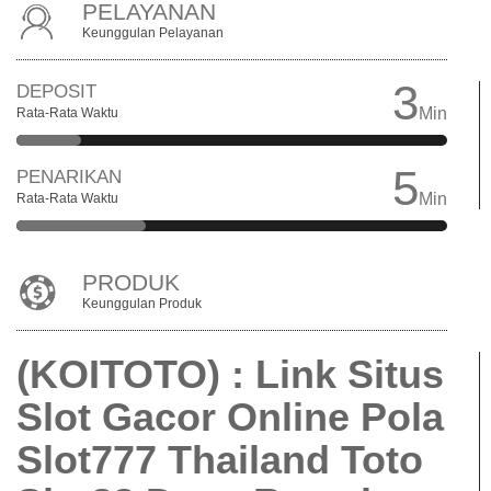
PELAYANAN
Keunggulan Pelayanan
3
DEPOSIT
Min
Rata-Rata Waktu
5
PENARIKAN
Min
Rata-Rata Waktu
PRODUK
Keunggulan Produk
(KOITOTO) : Link Situs
Slot Gacor Online Pola
Slot777 Thailand Toto