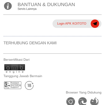
BANTUAN & DUKUNGAN
Servis Lainnya
Login APK KOITOTO
TERHUBUNG DENGAN KAMI
Bersertifikasi Dari
Tanggung Jawab Bermain
Browser Yang Didukung