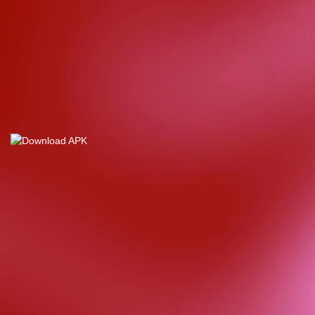
sup******
IDR
68,950,100.00
Starlight Christmas
gen*******
IDR
40,330,000.00
Mahjong Wins 3 – Black
Scatter
wim*****
IDR
19,630,700.00
Starlight Princess™ 1000
sut*******
IDR
22,230,000.00
Sweet Bonanza 1000
gac******
IDR
398,650,000.00
Gates of Olympus 1000