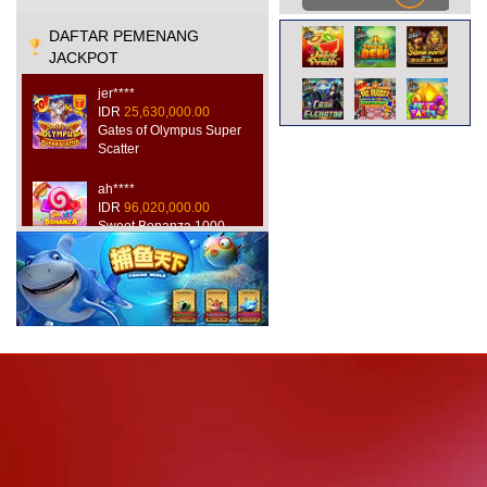
DAFTAR PEMENANG
JACKPOT
jer****
IDR
25,630,000.00
Gates of Olympus Super
Scatter
ah****
IDR
96,020,000.00
Sweet Bonanza 1000
der****
IDR
36,650,000.00
Mahjong Wins 3 – Black
Scatter
al*****
IDR
36,230,000.00
Rujak Bonanza
kun*******
IDR
15,600,320.00
Starlight Christmas