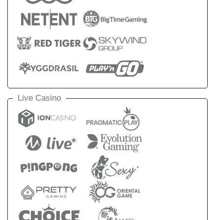
Live Casino