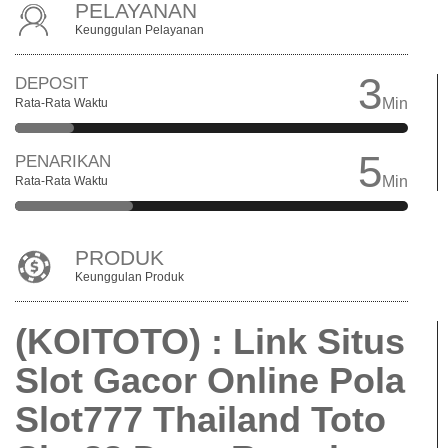
PELAYANAN
Keunggulan Pelayanan
3
DEPOSIT
Min
Rata-Rata Waktu
5
PENARIKAN
Min
Rata-Rata Waktu
PRODUK
Keunggulan Produk
(KOITOTO) : Link Situs
Slot Gacor Online Pola
Slot777 Thailand Toto