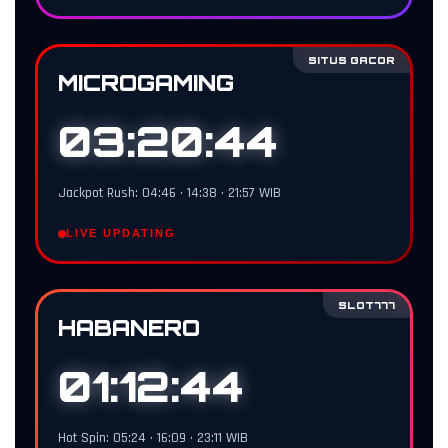
SITUS GACOR
MICROGAMING
03:20:43
Jackpot Rush: 04:46 • 14:38 • 21:57 WIB
LIVE UPDATING
SLOT777
HABANERO
01:12:43
Hot Spin: 05:24 • 16:09 • 23:11 WIB