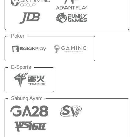
Poker
E-Sports
Sabung Ayam