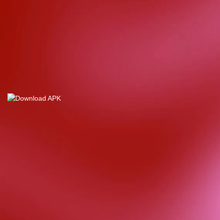
sup******
IDR
68,950,100.00
Starlight Christmas
gen*******
IDR
40,330,000.00
Mahjong Wins 3 – Black
Scatter
wim*****
IDR
19,630,700.00
Starlight Princess™ 1000
sut*******
IDR
22,230,000.00
Sweet Bonanza 1000
gac******
IDR
398,650,000.00
Gates of Olympus 1000