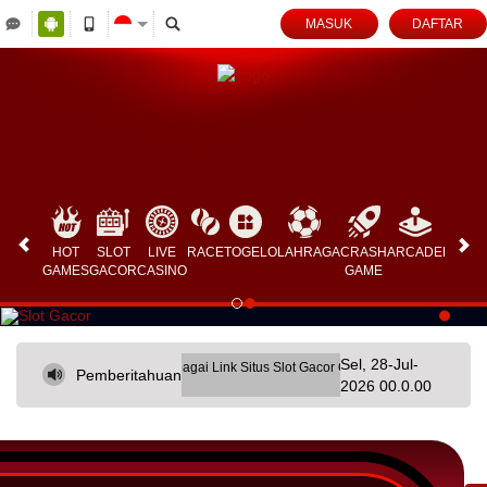
MASUK
DAFTAR
HOT
SLOT
LIVE
RACE
TOGEL
OLAHRAGA
CRASH
ARCADE
POKE
GAMES
GACOR
CASINO
GAME
Sel, 28-Jul-
 datang di KOITOTO sebagai Link Situs Slot Gacor Online dengan akses Slot777
Pemberitahuan
2026 00.0.00