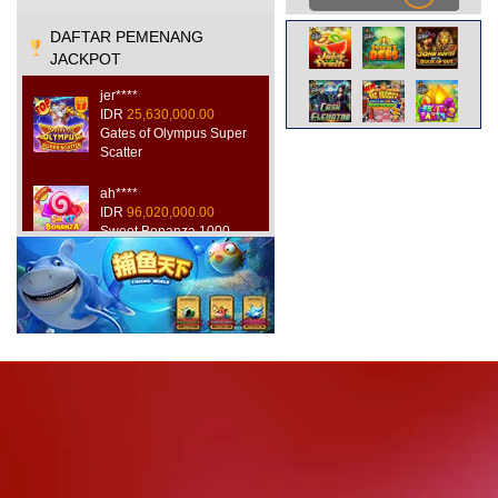
DAFTAR PEMENANG
JACKPOT
jer****
IDR
25,630,000.00
Gates of Olympus Super
Scatter
ah****
IDR
96,020,000.00
Sweet Bonanza 1000
der****
IDR
36,650,000.00
Mahjong Wins 3 – Black
Scatter
al*****
IDR
36,230,000.00
Rujak Bonanza
kun*******
IDR
15,600,320.00
Starlight Christmas