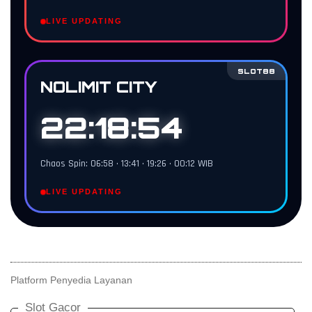
LIVE UPDATING
SLOT88
NOLIMIT CITY
22:18:53
Chaos Spin: 06:58 • 13:41 • 19:26 • 00:12 WIB
LIVE UPDATING
Platform Penyedia Layanan
Slot Gacor