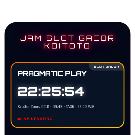
JAM SLOT GACOR
KOITOTO
SLOT GACOR
PRAGMATIC PLAY
22:25:53
Scatter Zone: 02:11 • 09:48 • 17:36 • 23:59 WIB
LIVE UPDATING