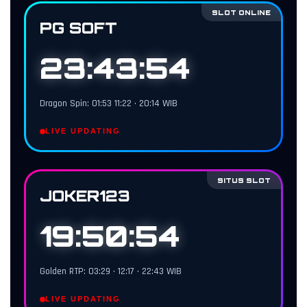
SLOT ONLINE
PG SOFT
23:43:53
Dragon Spin: 01:53 11:22 • 20:14 WIB
LIVE UPDATING
SITUS SLOT
JOKER123
19:50:53
Golden RTP: 03:29 • 12:17 • 22:43 WIB
LIVE UPDATING