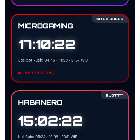
SITUS GACOR
MICROGAMING
17:10:21
Jackpot Rush: 04:46 • 14:38 • 21:57 WIB
LIVE UPDATING
SLOT777
HABANERO
15:02:21
Hot Spin: 05:24 • 16:09 • 23:11 WIB