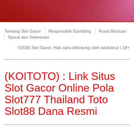
Tentang Slot Gacor
Responsible Gambling
Pusat Bantuan
Syarat dan Ketentuan
©2026 Slot Gacor. Hak cipta dilindungi oleh seotobrut | 18+
(KOITOTO) : Link Situs
Slot Gacor Online Pola
Slot777 Thailand Toto
Slot88 Dana Resmi