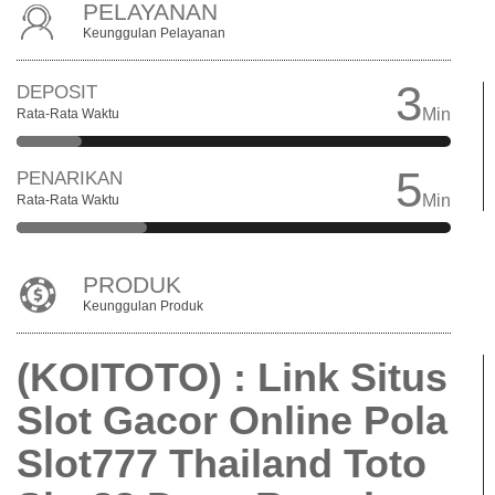
PELAYANAN
Keunggulan Pelayanan
3
DEPOSIT
Min
Rata-Rata Waktu
5
PENARIKAN
Min
Rata-Rata Waktu
PRODUK
Keunggulan Produk
(KOITOTO) : Link Situs
Slot Gacor Online Pola
Slot777 Thailand Toto