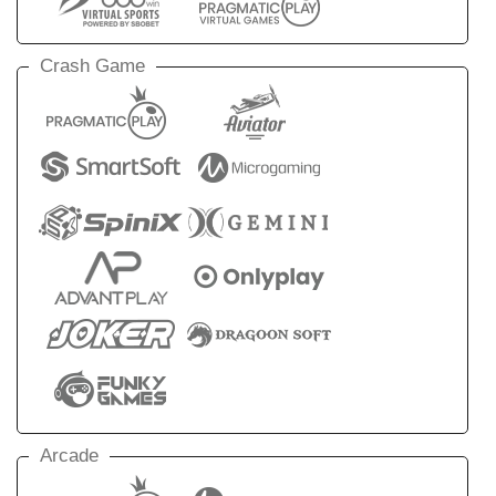
Crash Game
Arcade