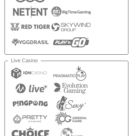
Live Casino