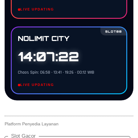
LIVE UPDATING
SLOT88
NOLIMIT CITY
14:07:21
Chaos Spin: 06:58 • 13:41 • 19:26 • 00:12 WIB
LIVE UPDATING
Platform Penyedia Layanan
Slot Gacor