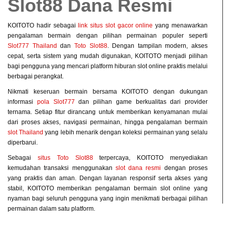
Slot88 Dana Resmi
KOITOTO hadir sebagai
link situs slot gacor online
yang menawarkan
pengalaman bermain dengan pilihan permainan populer seperti
Slot777 Thailand
dan
Toto Slot88
. Dengan tampilan modern, akses
cepat, serta sistem yang mudah digunakan, KOITOTO menjadi pilihan
bagi pengguna yang mencari platform hiburan slot online praktis melalui
berbagai perangkat.
Nikmati keseruan bermain bersama KOITOTO dengan dukungan
informasi
pola Slot777
dan pilihan game berkualitas dari provider
ternama. Setiap fitur dirancang untuk memberikan kenyamanan mulai
dari proses akses, navigasi permainan, hingga pengalaman bermain
slot Thailand
yang lebih menarik dengan koleksi permainan yang selalu
diperbarui.
Sebagai
situs Toto Slot88
terpercaya, KOITOTO menyediakan
kemudahan transaksi menggunakan
slot dana resmi
dengan proses
yang praktis dan aman. Dengan layanan responsif serta akses yang
stabil, KOITOTO memberikan pengalaman bermain slot online yang
nyaman bagi seluruh pengguna yang ingin menikmati berbagai pilihan
permainan dalam satu platform.