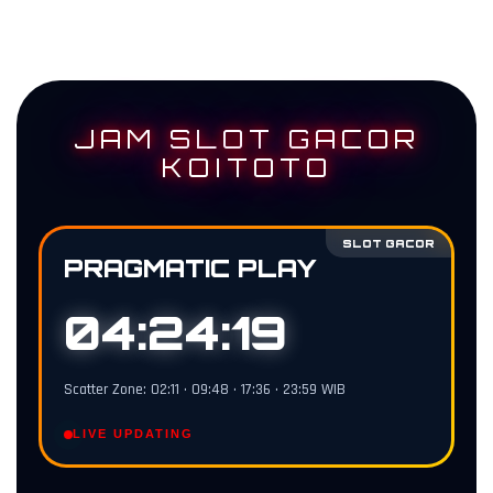
JAM SLOT GACOR
KOITOTO
SLOT GACOR
PRAGMATIC PLAY
04:24:18
Scatter Zone: 02:11 • 09:48 • 17:36 • 23:59 WIB
LIVE UPDATING