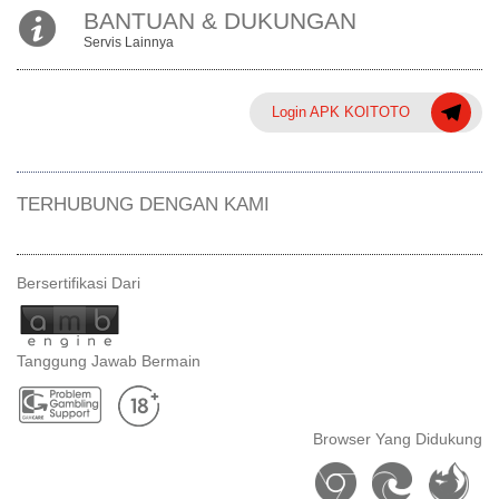
BANTUAN & DUKUNGAN
Servis Lainnya
Login APK KOITOTO
TERHUBUNG DENGAN KAMI
Bersertifikasi Dari
Tanggung Jawab Bermain
Browser Yang Didukung