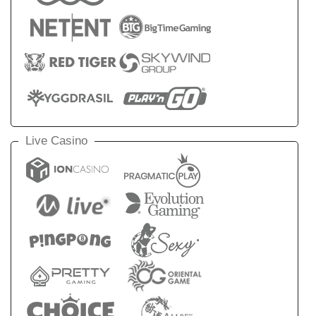
Live Casino