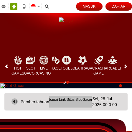
MASUK
DAFTAR
HOT
SLOT
LIVE
RACE
TOGEL
OLAHRAGA
CRASH
ARCADE
POKE
GAMES
GACOR
CASINO
GAME
Sel, 28-Jul-
t datang di KOITOTO sebagai Link Situs Slot Gacor Online dengan akses Slot77
Pemberitahuan
2026 00.0.00