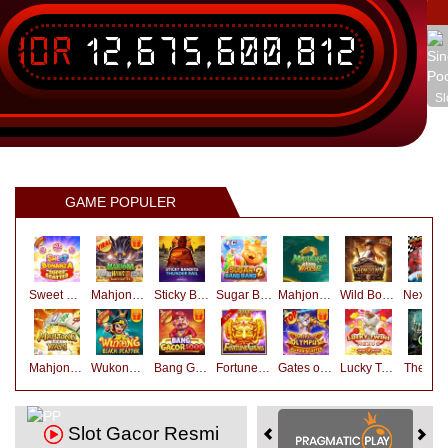
IDR
12,675,600,812
Sl
GAME POPULER
Sweet Bonanza Super Scatter
Mahjong Wins 3 – Black Scatter
Sticky Bandits Thunder Rail
Sugar Bang Bang 2
Mahjong Ways 2
Wild Bounty Showdown
Nexus Ko
Mahjong Ways
Wukong - Black Scatter
Bang Gacor 1000
Fortune Gems
Gates of Olympus Super Scatter
Lucky Twins Nexus
The Cry
Slot Gacor Resmi